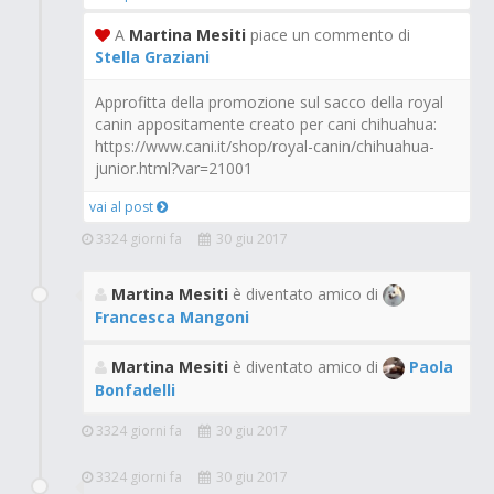
A
Martina Mesiti
piace un commento di
Stella Graziani
Approfitta della promozione sul sacco della royal
canin appositamente creato per cani chihuahua:
https://www.cani.it/shop/royal-canin/chihuahua-
junior.html?var=21001
vai al post
3324 giorni fa
30 giu 2017
Martina Mesiti
è diventato amico di
Francesca Mangoni
Martina Mesiti
è diventato amico di
Paola
Bonfadelli
3324 giorni fa
30 giu 2017
3324 giorni fa
30 giu 2017