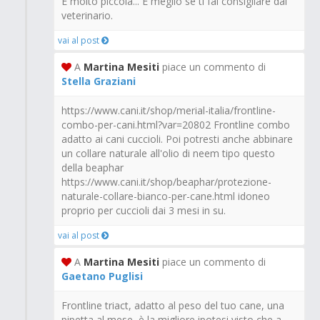
È molto piccola... È meglio se ti fai consigliare dal
veterinario.
vai al post
A
Martina Mesiti
piace un commento di
Stella Graziani
https://www.cani.it/shop/merial-italia/frontline-
combo-per-cani.html?var=20802 Frontline combo
adatto ai cani cuccioli. Poi potresti anche abbinare
un collare naturale all'olio di neem tipo questo
della beaphar
https://www.cani.it/shop/beaphar/protezione-
naturale-collare-bianco-per-cane.html idoneo
proprio per cuccioli dai 3 mesi in su.
vai al post
A
Martina Mesiti
piace un commento di
Gaetano Puglisi
Frontline triact, adatto al peso del tuo cane, una
pipetta al mese, è la migliore ipotesi visto che a