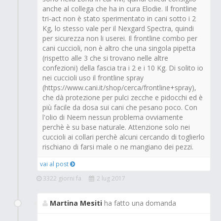
anche al collega che ha in cura Elodie. Il frontline
tri-act non è stato sperimentato in cani sotto i 2
Kg, lo stesso vale per il Nexgard Spectra, quindi
per sicurezza non li userei. Il frontline combo per
cani cuccioli, non è altro che una singola pipetta
(rispetto alle 3 che si trovano nelle altre
confezioni) della fascia tra i 2 e i 10 Kg. Di solito io
nei cuccioli uso il frontline spray
(https://www.cani.it/shop/cerca/frontline+spray),
che dà protezione per pulci zecche e pidocchi ed è
più facile da dosa sui cani che pesano poco. Con
l'olio di Neem nessun problema ovviamente
perchè è su base naturale. Attenzione solo nei
cuccioli ai collari perchè alcuni cercando di toglierlo
rischiano di farsi male o ne mangiano dei pezzi.
vai al post
3322 giorni fa
2 lug 2017
Martina Mesiti
ha fatto una domanda