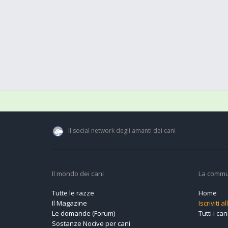
Il social network degli amanti dei cani
Il mondo dei cani
La commu
Tutte le razze
Home
Il Magazine
Iscriviti 
Le domande (Forum)
Tutti i cani
Sostanze Nocive per cani