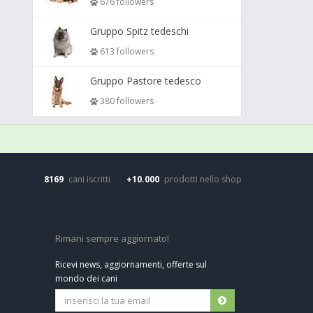
676 followers
Gruppo Spitz tedeschi
613 followers
Gruppo Pastore tedesco
380 followers
8169
cani iscritti
+10.000
prodotti nello shop
Rimani sempre aggiornato!
Ricevi news, aggiornamenti, offerte sul
mondo dei cani