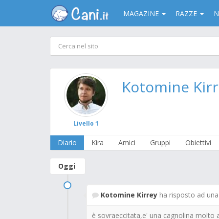
MAGAZINE
RAZZE
N
Kotomine Kir
Livello 1
Diario
Kira
Amici
Gruppi
Obiettivi
Oggi
Kotomine Kirrey
ha risposto ad un
è sovraeccitata,e' una cagnolina molto 