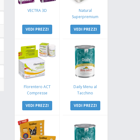
VECTRA 3D
Natural
Superpremium
Monoproteico
VEDI PREZZI
Coniglio e Mela
VEDI PREZZI
Florentero ACT
Daily Menu al
Compresse
Tacchino
VEDI PREZZI
VEDI PREZZI