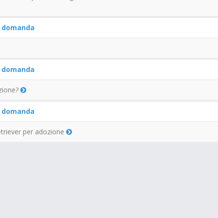
a
domanda
a
domanda
azione?
a
domanda
etriever per adozione