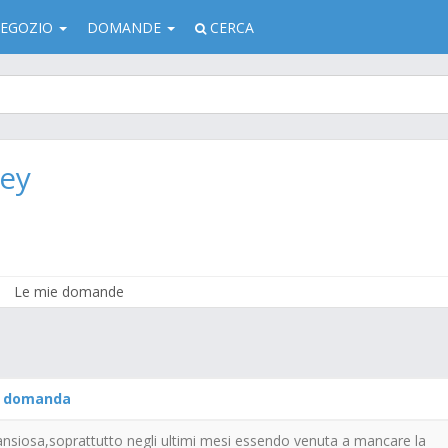
EGOZIO
DOMANDE
CERCA
rey
Le mie domande
a
domanda
ansiosa,soprattutto negli ultimi mesi essendo venuta a mancare la