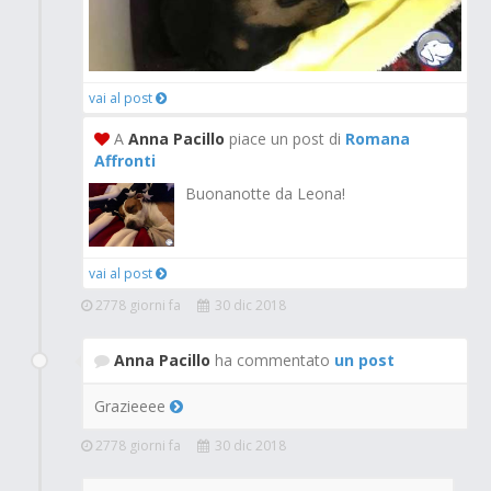
vai al post
A
Anna Pacillo
piace un post di
Romana
Affronti
Buonanotte da Leona!
vai al post
2778 giorni fa
30 dic 2018
Anna Pacillo
ha commentato
un post
Grazieeee
2778 giorni fa
30 dic 2018