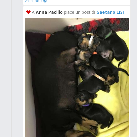
vai al post
A
Anna Pacillo
piace un post di
Gaetano LISI