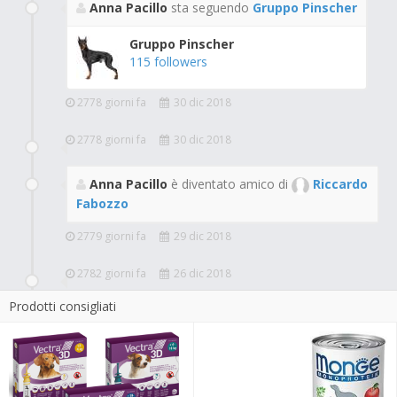
Anna Pacillo
sta seguendo
Gruppo Pinscher
Gruppo Pinscher
115 followers
2778 giorni fa
30 dic 2018
2778 giorni fa
30 dic 2018
Anna Pacillo
è diventato amico di
Riccardo
Fabozzo
2779 giorni fa
29 dic 2018
2782 giorni fa
26 dic 2018
Prodotti consigliati