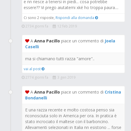
e nn riesce a tenersi in piedi... cosa potrebbe
essere?? Vi prego aiutatemi xké ho troppa paura....
Ci sono 2 risposte,
Rispondi alla domanda
2734 giorni fa
12 feb 2019
A
Anna Pacillo
piace un commento di
Joela
Caselli
ma si chiamano tutti razza "amore"..
vai al post
2774 giorni fa
3 gen 2019
A
Anna Pacillo
piace un commento di
Cristina
Bondanelli
E una razza recente e molto costosa penso sia
riconosciuta solo in America per ora. In pratica è
stato incrociato il maltese con il barboncino.
Allevamenti selezionati in Italia nn esistono ... forse