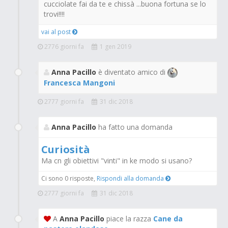
cucciolate fai da te e chissà ...buona fortuna se lo
trovi!!!!
vai al post
2776 giorni fa
1 gen 2019
Anna Pacillo
è diventato amico di
Francesca Mangoni
2777 giorni fa
31 dic 2018
Anna Pacillo
ha fatto una domanda
Curiosità
Ma cn gli obiettivi "vinti" in ke modo si usano?
Ci sono 0 risposte,
Rispondi alla domanda
2777 giorni fa
31 dic 2018
A
Anna Pacillo
piace la razza
Cane da