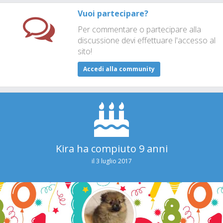
Vuoi partecipare?
Per commentare o partecipare alla
discussione devi effettuare l'accesso al
sito!
Accedi alla community
Kira ha compiuto 9 anni
il 3 luglio 2017