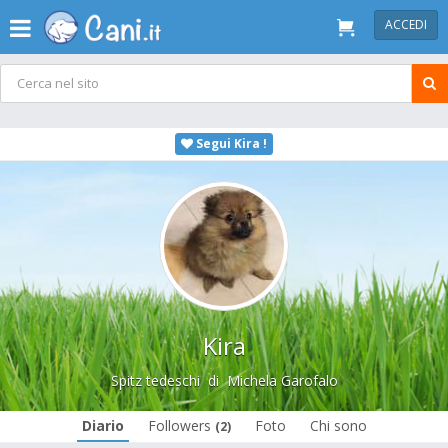
ACCEDI
Segui Kira !
Kira
Spitz tedeschi
di
Michela Garofalo
Diario
Followers
Foto
Chi sono
(2)