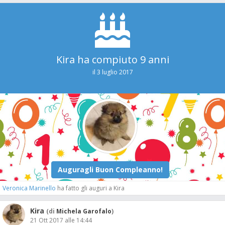
Kira ha compiuto 9 anni
il 3 luglio 2017
Veronica Marinello
ha fatto gli auguri a Kira
Kira
(di
Michela Garofalo
)
21 Ott 2017 alle 14:44