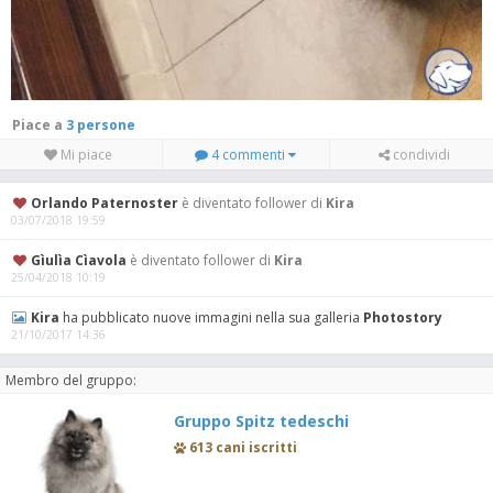
Piace a
3 persone
Mi piace
4 commenti
condividi
Orlando Paternoster
è diventato follower di
Kira
03/07/2018 19:59
Gìulìa Cìavola
è diventato follower di
Kira
25/04/2018 10:19
Kira
ha pubblicato nuove immagini nella sua galleria
Photostory
21/10/2017 14:36
Membro del gruppo:
Gruppo Spitz tedeschi
613 cani iscritti