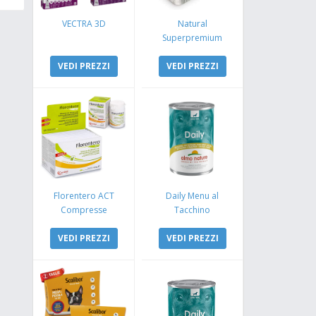
VECTRA 3D
Natural
Superpremium
Monoproteico
VEDI PREZZI
Coniglio e Mela
VEDI PREZZI
Florentero ACT
Daily Menu al
Compresse
Tacchino
VEDI PREZZI
VEDI PREZZI