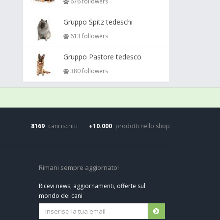
676 followers
Gruppo Spitz tedeschi
613 followers
Gruppo Pastore tedesco
380 followers
8169
cani iscritti
+10.000
prodotti nello shop
Rimani sempre aggiornato!
Ricevi news, aggiornamenti, offerte sul
mondo dei cani