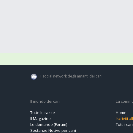
Il social network degli amanti dei cani
Il mondo dei cani
La commu
Tutte le razze
Home
Il Magazine
Iscriviti 
Le domande (Forum)
Tutti i cani
Sostanze Nocive per cani