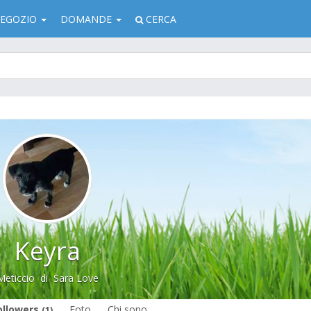
EGOZIO
DOMANDE
CERCA
Keyra
Meticcio
di
Sara Love
ollowers
Foto
Chi sono
(1)