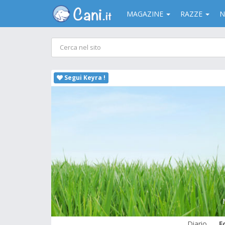
MAGAZINE
RAZZE
N
Segui Keyra !
Diario
F