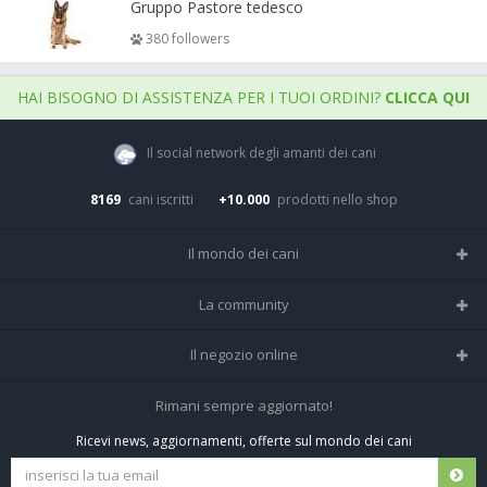
Gruppo Pastore tedesco
380 followers
HAI BISOGNO DI ASSISTENZA PER I TUOI ORDINI?
CLICCA QUI
Il social network degli amanti dei cani
8169
cani iscritti
+10.000
prodotti nello shop
Il mondo dei cani
Tutte le razze
La community
Il Magazine
Home
Il negozio online
Le domande (Forum)
Iscriviti alla community
Negozio per cani
Rimani sempre aggiornato!
Sostanze Nocive per cani
Tutti i cani iscritti
Ricevi news, aggiornamenti, offerte sul mondo dei cani
Spedizioni e resi
Pagamenti sicuri