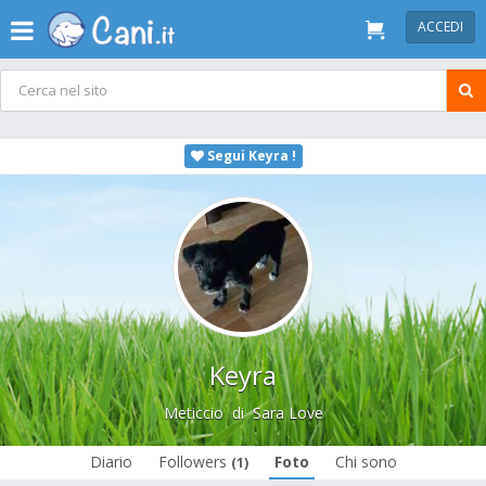
ACCEDI
Segui Keyra !
Keyra
Meticcio
di
Sara Love
Diario
Followers
Foto
Chi sono
(1)