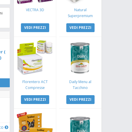
VECTRA 3D
Natural
ni
Superpremium
Monoproteico
VEDI PREZZI
Coniglio e Mela
VEDI PREZZI
r (
)
Florentero ACT
Daily Menu al
Compresse
Tacchino
VEDI PREZZI
VEDI PREZZI
oto