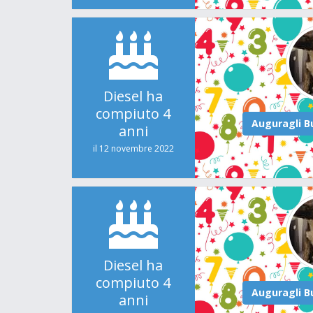
Diesel ha
compiuto 4
anni
il 12 novembre 2022
Diesel ha
compiuto 4
anni