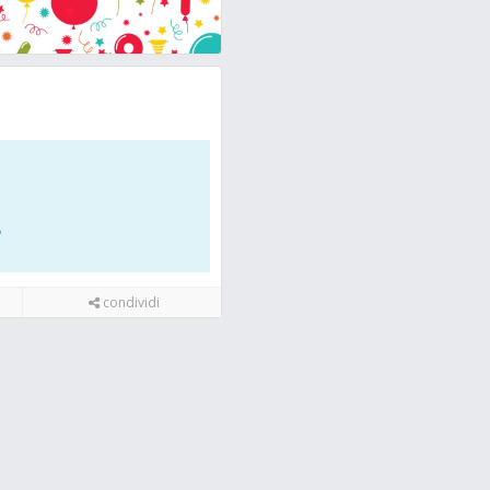
?
condividi