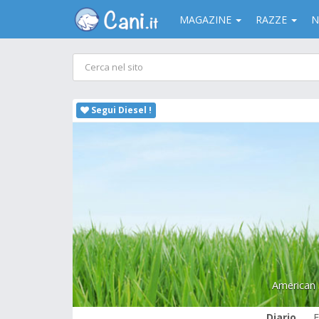
MAGAZINE
RAZZE
N
Segui Diesel !
American s
Diario
F