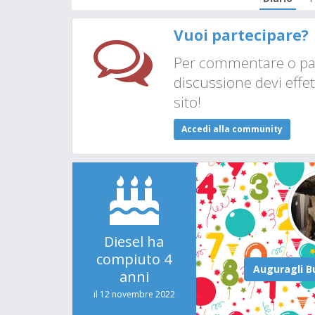
Vuoi partecipare?
Per commentare o par
discussione devi effet
sito!
Accedi alla community
Diesel ha
compiuto 4
anni
il 12 novembre 2022