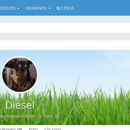
EGOZIO
DOMANDE
CERCA
Diesel
taffordshire terrier
di
Iryna Sh
ollowers
Foto
Chi sono
(0)