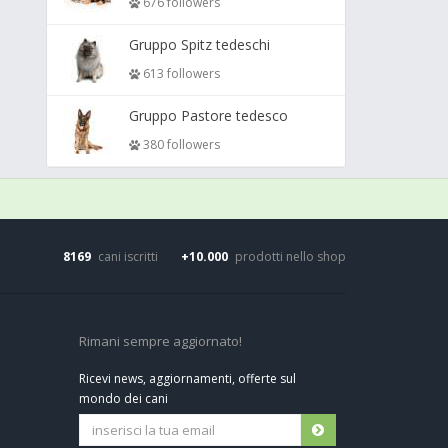
676 followers
Gruppo Spitz tedeschi
613 followers
Gruppo Pastore tedesco
380 followers
8169
cani iscritti
+10.000
prodotti nello shop
Rimani sempre aggiornato!
Ricevi news, aggiornamenti, offerte sul
mondo dei cani