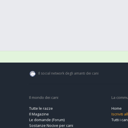
Il social network degli amanti dei cani
Il mondo dei cani
La commu
Tutte le razze
Home
Il Magazine
Iscriviti 
Le domande (Forum)
Tutti i cani
Sostanze Nocive per cani