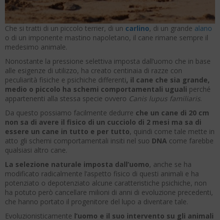
Che si tratti di un piccolo terrier, di un
carlino
, di un grande
alano
o di un imponente mastino napoletano, il cane rimane sempre il
medesimo animale.
Nonostante la pressione selettiva imposta dall’uomo che in base
alle esigenze di utilizzo, ha creato centinaia di razze con
peculiarità fisiche e psichiche differenti
, il cane che sia grande,
medio o piccolo ha schemi comportamentali uguali
perché
appartenenti alla stessa specie ovvero
Canis lupus familiaris
.
Da questo possiamo facilmente dedurre
che un cane di 20 cm
non sa di avere il fisico di un cucciolo di 2 mesi ma sa di
essere un cane in tutto e per tutto
, quindi come tale mette in
atto gli schemi comportamentali insiti nel suo
DNA
come farebbe
qualsiasi altro cane.
La selezione naturale imposta dall’uomo
, anche se ha
modificato radicalmente l’aspetto fisico di questi animali e ha
potenziato o depotenziato alcune caratteristiche psichiche, non
ha potuto però cancellare milioni di anni di evoluzione precedenti,
che hanno portato il progenitore del lupo a diventare tale.
Evoluzionisticamente
l’uomo e il suo intervento su gli animali