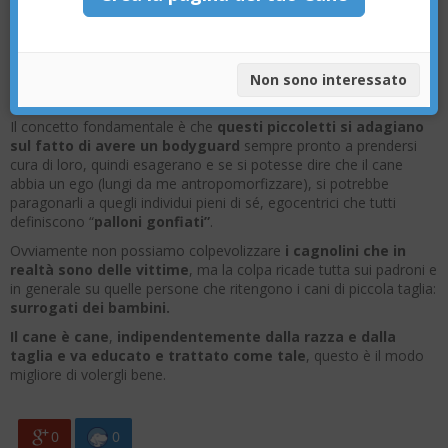
Grazie al fatto di essere portati sempre in grembo e di
riuscire a cavarsela in ogni situazione con l’intervento di
un padrone che invece di educarli li vizia riponendoli in una
borsetta alla moda
, gli adorabili cagnolino si sentono
Non sono interessato
intoccabili.
Il concetto fondamentale è che
questi piccoletti si adagiano
sul fatto di avere un bodyguard
sempre pronto a prendersi
cura di loro, quindi esagerano e se si potesse dire che il cane
abbia un ego (lungi da me antropomorfizzare), si potrebbe
paragonarli a quegli individui pieni di sé, egocentrici che tutti
definiscono “
palloni gonfiati”
.
Ovviamente non possiamo colpevolizzare
i cagnolini che in
realtà sono delle vittime
, ma la colpa ricade tutta sui padroni e
in generale su quelle persone che ritengono i cani di piccola taglia:
surrogati dei bambini.
Il cane è cane
,
indipendentemente dalla razza e dalla
taglia e va educato e trattato come tale
, questo è il modo
migliore di volergli bene.
0
0