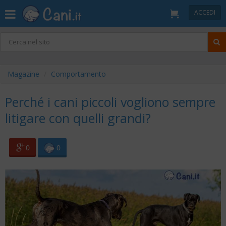
ACCEDI
Magazine
Comportamento
Perché i cani piccoli vogliono sempre
litigare con quelli grandi?
0
0