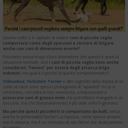
Quante volte ci è capitato di vedere
cani di piccola taglia
comportarsi come degli spacconi e tentare di litigare
anche con cani di dimensioni enormi?
Possiamo senza troppi sforzi ammettere che questa è quasi la
situazione normale, anzi
i cani di piccola taglia sono anche
considerati “famosi” per essere degli attacca briga
indomiti
, ma qual è il perché di questo comportamento?
Chihuahua
,
Yorkshire Terrier
e altri cagnolini della stazza di un
soldo di cacio sono spesso protagonisti di “siparietti” in cui si
cimentano, con tutta la loro veemenza, a importunare e
provocare cani di grossa mole
che potrebbero mangiarli in un
boccone, ma che (fortunatamente) il più delle volte li ignorano.
Ma perché questi piccoletti si comportano da bulli,
senza
averne le potenzialità fisiche? La risposta, come spesso avviene
non è univoca, ma è un connubio di vari fattori che analizzeremo
di seguito.