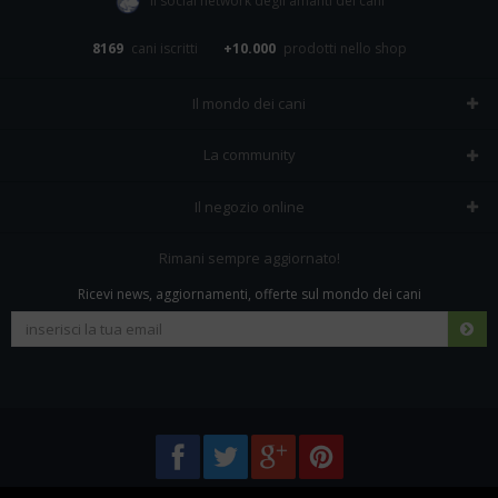
Il social network degli amanti dei cani
8169
cani iscritti
+10.000
prodotti nello shop
Il mondo dei cani
Tutte le razze
La community
Il Magazine
Home
Il negozio online
Le domande (Forum)
Iscriviti alla community
Negozio per cani
Rimani sempre aggiornato!
Sostanze Nocive per cani
Tutti i cani iscritti
Ricevi news, aggiornamenti, offerte sul mondo dei cani
Spedizioni e resi
Pagamenti sicuri
Termini e condizioni