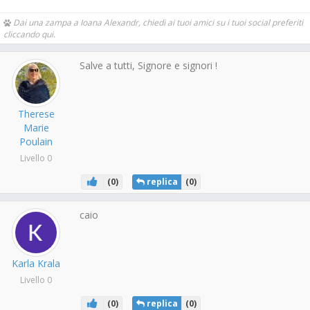
Dai una zampa a Ioana Alexandr, chiedi ai tuoi amici su i tuoi social preferiti
cliccando qui.
Salve a tutti, Signore e signori !
Therese
Marie
Poulain
Livello 0
(
0
)
replica
(
0
)
caio
Karla Krala
Livello 0
(
0
)
replica
(
0
)