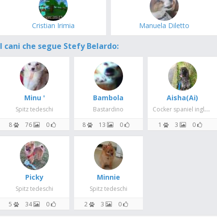
Cristian Irimia
Manuela Diletto
I cani che segue Stefy Belardo:
Minu '
Bambola
Aisha(Ai)
Cocker spaniel inglese
Spitz tedeschi
Bastardino
8
76
0
8
13
0
1
3
0
Picky
Minnie
Spitz tedeschi
Spitz tedeschi
5
34
0
2
3
0