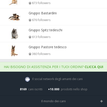
873 followers
Gruppo Bastardini
676 followers
Gruppo Spitz tedeschi
613 followers
Gruppo Pastore tedesco
380 followers
HAI BISOGNO DI ASSISTENZA PER I TUOI ORDINI?
CLICCA QUI
Il social network degli amanti dei cani
8169
cani iscritti
+10.000
prodotti nello shop
Il mondo dei cani