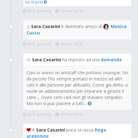
vai al post
3075 giorni fa
10 mar 2018
Sara Casarini
è diventato amico di
Monica
Cuccu
3075 giorni fa
10 mar 2018
Sara Casarini
ha risposto ad una
domanda
Ciao io avevo un amstaff che portavo ovunque. Sin
da piccolo l'ho sempre portato in mezzo ad altri
cani e alle persone per abituarlo. Come gia detto ci
vuole un addestramento per imparare a gestire il
cane.... Ovvio certi cani non gli stavano simpatici.
Ma non si può piacere a tutti...
3075 giorni fa
10 mar 2018
A
Sara Casarini
piace la razza
Dogo
argentino