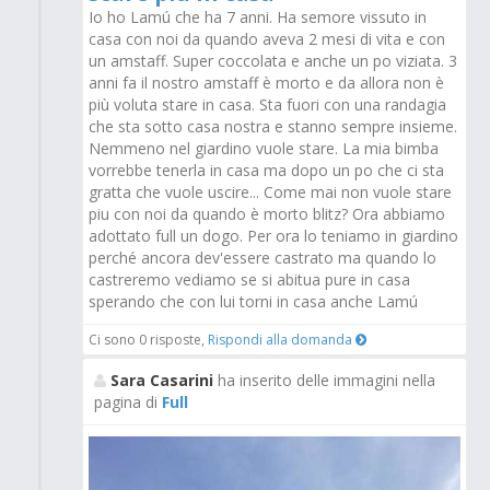
Io ho Lamú che ha 7 anni. Ha semore vissuto in
casa con noi da quando aveva 2 mesi di vita e con
un amstaff. Super coccolata e anche un po viziata. 3
anni fa il nostro amstaff è morto e da allora non è
più voluta stare in casa. Sta fuori con una randagia
che sta sotto casa nostra e stanno sempre insieme.
Nemmeno nel giardino vuole stare. La mia bimba
vorrebbe tenerla in casa ma dopo un po che ci sta
gratta che vuole uscire... Come mai non vuole stare
piu con noi da quando è morto blitz? Ora abbiamo
adottato full un dogo. Per ora lo teniamo in giardino
perché ancora dev'essere castrato ma quando lo
castreremo vediamo se si abitua pure in casa
sperando che con lui torni in casa anche Lamú
Ci sono 0 risposte,
Rispondi alla domanda
Sara Casarini
ha inserito delle immagini nella
pagina di
Full