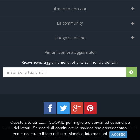
Il mondo dei cani
Tutte le razze
La community
Il Magazine
Home
Il negozio online
Le domande (Forum)
Iscriviti alla community
Negozio per cani
Rimani sempre aggiornato!
Sostanze Nocive per cani
Tutti i cani iscritti
Ricevi news, aggiornamenti, offerte sul mondo dei cani
Spedizioni e resi
Pagamenti sicuri
Termini e condizioni
Questo sito utilizza i COOKIE per migliorare servizi ed esperienza
Cani.it © 2013-2026 •
Privacy
•
Frezza Network S.R.L. P.I. 01821400676 REA: TE
dei lettori. Se decidi di continuare la navigazione consideriamo
come accettato il loro utilizzo.
Maggiori informazioni
.
155907 - Tutti i diritti riservati