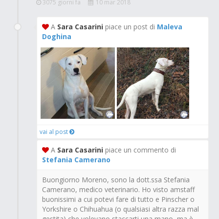
3075 giorni fa
10 mar 2018
A
Sara Casarini
piace un post di
Maleva
Doghina
vai al post
A
Sara Casarini
piace un commento di
Stefania Camerano
Buongiorno Moreno, sono la dott.ssa Stefania
Camerano, medico veterinario. Ho visto amstaff
buonissimi a cui potevi fare di tutto e Pinscher o
Yorkshire o Chihuahua (o qualsiasi altra razza mal
gestita) che volevano staccarti una mano, ma è