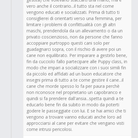
vero anche il contrario...il tutto sta nel come
vengono educati e socializzati. Prima di tutto ti
consiglierei di orientarti verso una femmina, per
limitare i problemi di conflittualità con gli altri
maschi, prendendola da un allevamento o da un
privato coscienzioso, non da persone che fanno
accoppiare purtroppo questi cani solo per
guadagnarci sopra, con il rischio di avere poi un
cane non equilibrato. Per imparare a gestirlo bene,
fin da cucciolo fallo partecipare alle Puppy class, in
modo che impari a socializzare con i suoi simili fin
da piccolo ed affidati ad un buon educatore che
insegni prima di tutto a te come gestire il cane...il
cane che morde spesso lo fa per paura perchè
non riconosce nel proprietario un capobranco e
quindi si fa prendere dall'ansia...spetta quindi a te
educarlo bene fin da subito in modo da poterti
godere le passeggiate con lui. E se hai amici che ti
vengono a trovare vanno educati anche loro ad
approcciarsi al cane per evitare che vengano visti
come intrusi pericolosi.