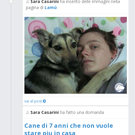
Sara Casarini
ha inserito delle immagini nella
pagina di
Lamú
vai al post
Sara Casarini
ha fatto una domanda
Cane di 7 anni che non vuole
stare piu in casa