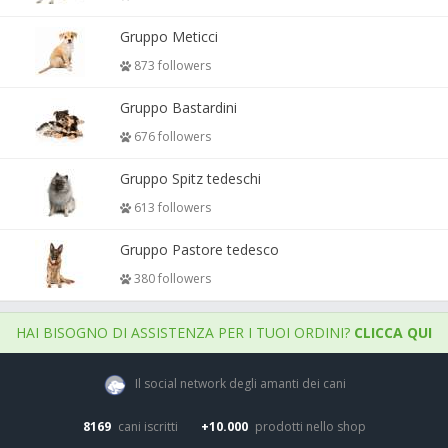
Gruppo Meticci
873 followers
Gruppo Bastardini
676 followers
Gruppo Spitz tedeschi
613 followers
Gruppo Pastore tedesco
380 followers
HAI BISOGNO DI ASSISTENZA PER I TUOI ORDINI?
CLICCA QUI
Il social network degli amanti dei cani
8169
cani iscritti
+10.000
prodotti nello shop