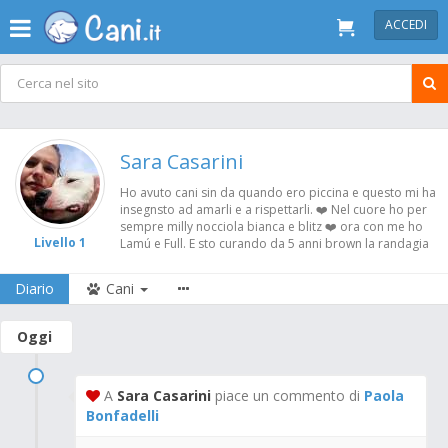
ACCEDI
Sara Casarini
Ho avuto cani sin da quando ero piccina e questo mi ha
insegnsto ad amarli e a rispettarli. ❤️ Nel cuore ho per
sempre milly nocciola bianca e blitz ❤️ ora con me ho
Livello 1
Lamú e Full. E sto curando da 5 anni brown la randagia
Diario
Cani
Oggi
A
Sara Casarini
piace un commento di
Paola
Bonfadelli