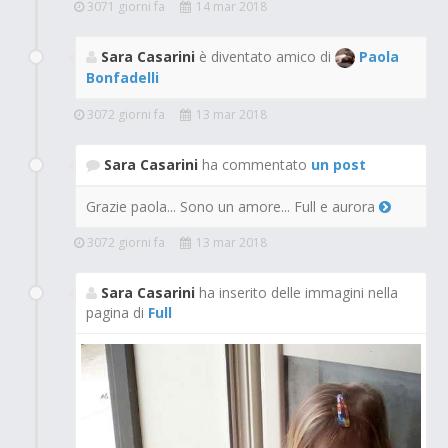
3071 giorni fa
14 mar 2018
Sara Casarini
è diventato amico di
Paola
Bonfadelli
3072 giorni fa
13 mar 2018
Sara Casarini
ha commentato
un post
Grazie paola... Sono un amore... Full e aurora
3072 giorni fa
13 mar 2018
Sara Casarini
ha inserito delle immagini nella
pagina di
Full