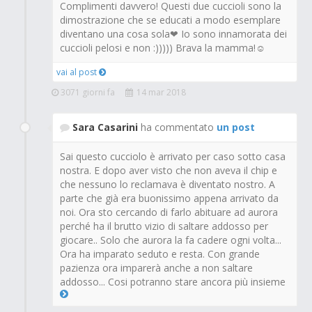
Complimenti davvero! Questi due cuccioli sono la
dimostrazione che se educati a modo esemplare
diventano una cosa sola❤ Io sono innamorata dei
cuccioli pelosi e non :))))) Brava la mamma!☺
vai al post
3071 giorni fa
14 mar 2018
Sara Casarini
ha commentato
un post
Sai questo cucciolo è arrivato per caso sotto casa
nostra. E dopo aver visto che non aveva il chip e
che nessuno lo reclamava è diventato nostro. A
parte che già era buonissimo appena arrivato da
noi. Ora sto cercando di farlo abituare ad aurora
perché ha il brutto vizio di saltare addosso per
giocare.. Solo che aurora la fa cadere ogni volta...
Ora ha imparato seduto e resta. Con grande
pazienza ora imparerà anche a non saltare
addosso... Cosi potranno stare ancora più insieme