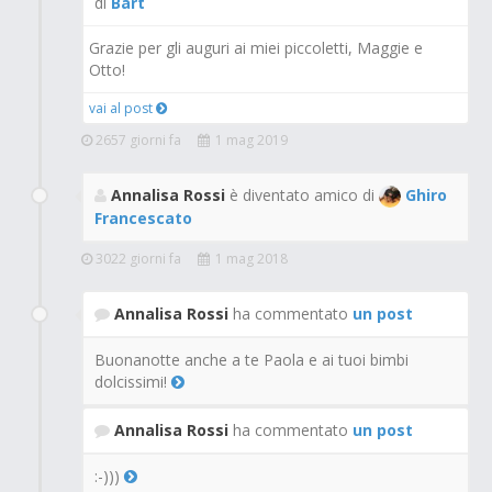
di
Bart
Grazie per gli auguri ai miei piccoletti, Maggie e
Otto!
vai al post
2657 giorni fa
1 mag 2019
Annalisa Rossi
è diventato amico di
Ghiro
Francescato
3022 giorni fa
1 mag 2018
Annalisa Rossi
ha commentato
un post
Buonanotte anche a te Paola e ai tuoi bimbi
dolcissimi!
Annalisa Rossi
ha commentato
un post
:-)))