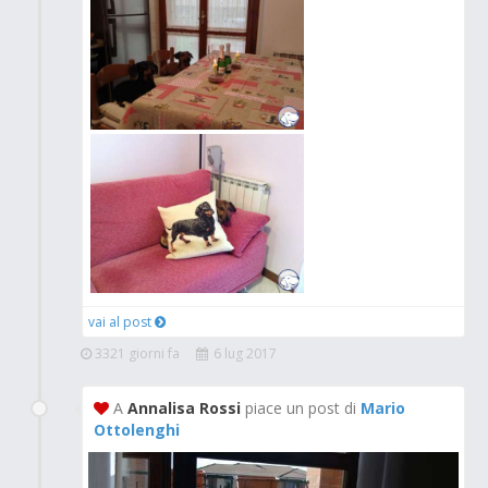
vai al post
3321 giorni fa
6 lug 2017
A
Annalisa Rossi
piace un post di
Mario
Ottolenghi