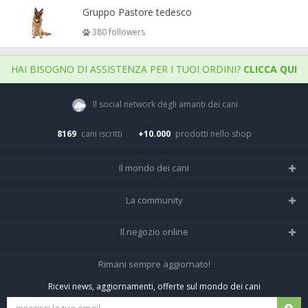
Gruppo Pastore tedesco
380 followers
HAI BISOGNO DI ASSISTENZA PER I TUOI ORDINI?
CLICCA QUI
Il social network degli amanti dei cani
8169
cani iscritti
+10.000
prodotti nello shop
Il mondo dei cani
Tutte le razze
La community
Il Magazine
Home
Il negozio online
Le domande (Forum)
Iscriviti alla community
Negozio per cani
Rimani sempre aggiornato!
Sostanze Nocive per cani
Tutti i cani iscritti
Ricevi news, aggiornamenti, offerte sul mondo dei cani
Spedizioni e resi