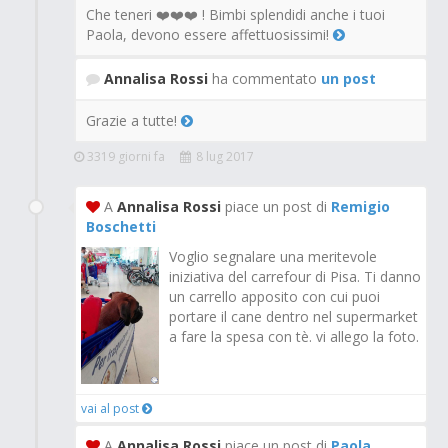
Che teneri ❤️❤️❤️ ! Bimbi splendidi anche i tuoi
Paola, devono essere affettuosissimi!
Annalisa Rossi
ha commentato
un post
Grazie a tutte!
3319 giorni fa
8 lug 2017
A
Annalisa Rossi
piace un post di
Remigio
Boschetti
Voglio segnalare una meritevole
iniziativa del carrefour di Pisa. Ti danno
un carrello apposito con cui puoi
portare il cane dentro nel supermarket
a fare la spesa con tè. vi allego la foto.
vai al post
A
Annalisa Rossi
piace un post di
Paola