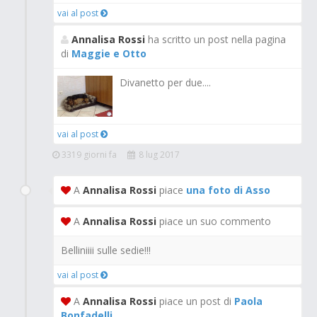
vai al post
Annalisa Rossi
ha scritto un post nella pagina
di
Maggie e Otto
Divanetto per due....
vai al post
3319 giorni fa
8 lug 2017
A
Annalisa Rossi
piace
una foto di Asso
A
Annalisa Rossi
piace un suo commento
Belliniiii sulle sedie!!!
vai al post
A
Annalisa Rossi
piace un post di
Paola
Bonfadelli