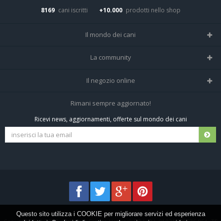
8169
cani iscritti
+10.000
prodotti nello shop
Il mondo dei cani
Tutte le razze
La community
Il Magazine
Home
Il negozio online
Le domande (Forum)
Iscriviti alla community
Negozio per cani
Rimani sempre aggiornato!
Sostanze Nocive per cani
Tutti i cani iscritti
Ricevi news, aggiornamenti, offerte sul mondo dei cani
Spedizioni e resi
Pagamenti sicuri
Termini e condizioni
Questo sito utilizza i COOKIE per migliorare servizi ed esperienza