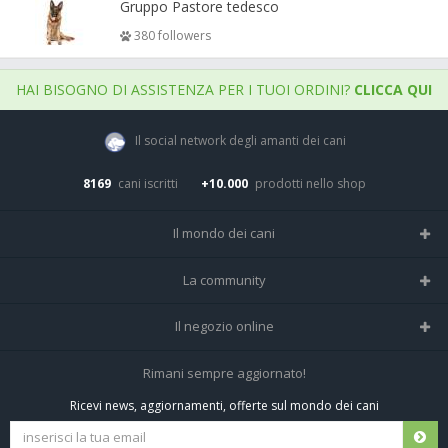
Gruppo Pastore tedesco
380 followers
HAI BISOGNO DI ASSISTENZA PER I TUOI ORDINI?
CLICCA QUI
Il social network degli amanti dei cani
8169
cani iscritti
+10.000
prodotti nello shop
Il mondo dei cani
Tutte le razze
La community
Il Magazine
Home
Il negozio online
Le domande (Forum)
Iscriviti alla community
Negozio per cani
Rimani sempre aggiornato!
Sostanze Nocive per cani
Tutti i cani iscritti
Ricevi news, aggiornamenti, offerte sul mondo dei cani
Spedizioni e resi
Pagamenti sicuri