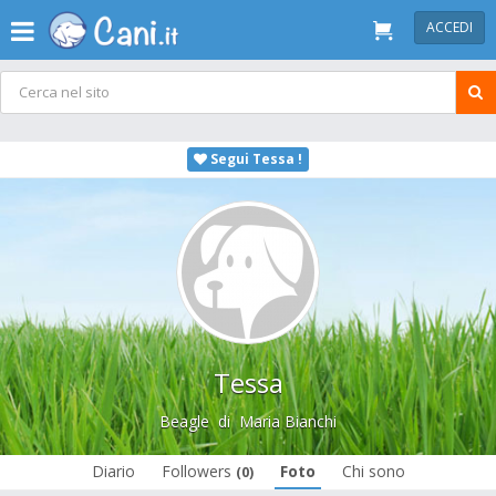
ACCEDI
Segui Tessa !
Tessa
Beagle
di
Maria Bianchi
Diario
Followers
Foto
Chi sono
(0)