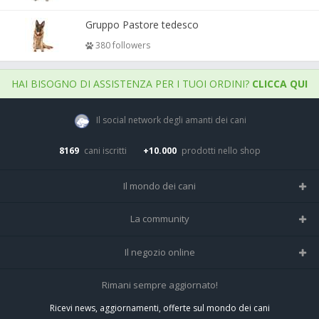
Gruppo Pastore tedesco
380 followers
HAI BISOGNO DI ASSISTENZA PER I TUOI ORDINI?
CLICCA QUI
Il social network degli amanti dei cani
8169
cani iscritti
+10.000
prodotti nello shop
Il mondo dei cani
Tutte le razze
La community
Il Magazine
Home
Il negozio online
Le domande (Forum)
Iscriviti alla community
Negozio per cani
Rimani sempre aggiornato!
Sostanze Nocive per cani
Tutti i cani iscritti
Ricevi news, aggiornamenti, offerte sul mondo dei cani
Spedizioni e resi