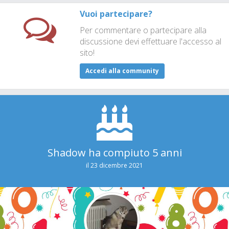
Vuoi partecipare?
Per commentare o partecipare alla
discussione devi effettuare l'accesso al
sito!
Accedi alla community
Shadow ha compiuto 5 anni
il 23 dicembre 2021