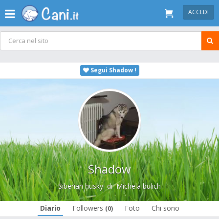
ACCEDI
Segui Shadow !
Shadow
Siberian husky
di
Michela bulich
Diario
Followers
Foto
Chi sono
(0)