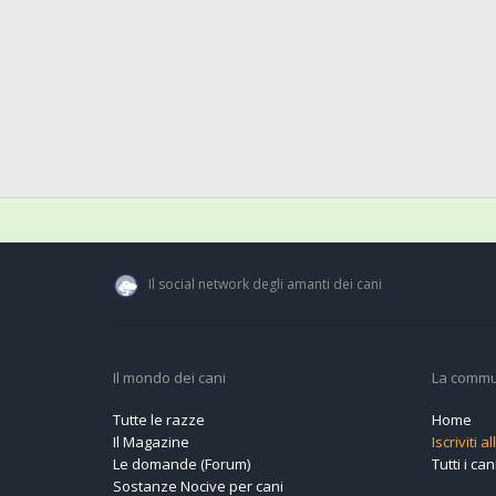
Il social network degli amanti dei cani
Il mondo dei cani
La commu
Tutte le razze
Home
Il Magazine
Iscriviti 
Le domande (Forum)
Tutti i cani
Sostanze Nocive per cani