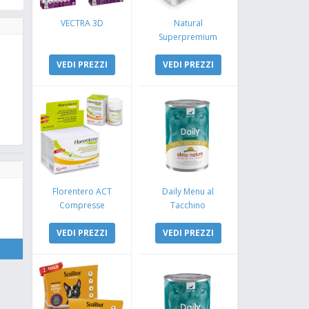
VECTRA 3D
Natural
Superpremium
Monoproteico
VEDI PREZZI
Coniglio e Mela
VEDI PREZZI
Florentero ACT
Daily Menu al
Compresse
Tacchino
VEDI PREZZI
VEDI PREZZI