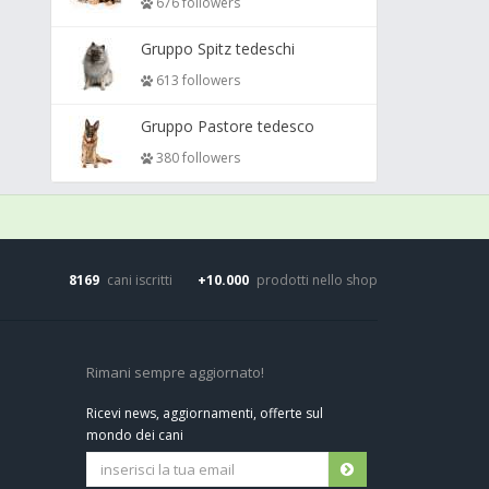
676 followers
Gruppo Spitz tedeschi
613 followers
Gruppo Pastore tedesco
380 followers
8169
cani iscritti
+10.000
prodotti nello shop
Rimani sempre aggiornato!
Ricevi news, aggiornamenti, offerte sul
mondo dei cani