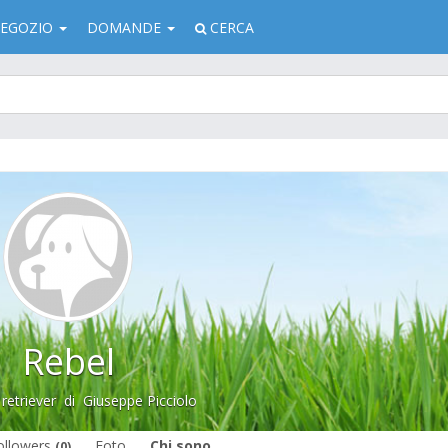
EGOZIO
DOMANDE
CERCA
Rebel
retriever
di
Giuseppe Picciolo
ollowers
Foto
Chi sono
(0)