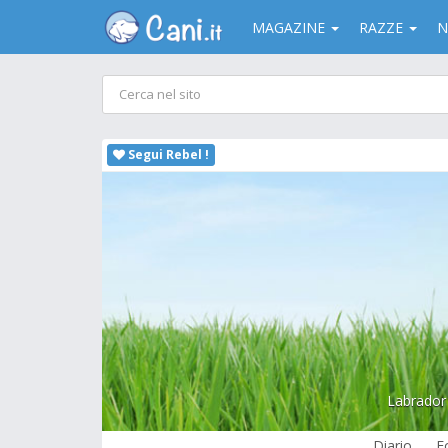
MAGAZINE
RAZZE
N
Segui Rebel !
Labrador 
Diario
F