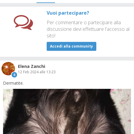
Vuoi partecipare?
Per commentare o partecipare alla
discussione devi effettuare l'accesso al
sito!
Accedi alla community
Elena Zanchi
12 Feb 2024 alle 13:23
0
Dermatite.