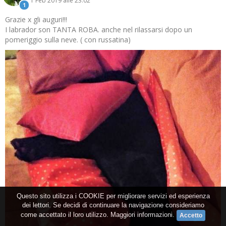
1 Feb 2019 alle 23:02
1
Grazie x gli auguri!!!
I labrador son TANTA ROBA. anche nel rilassarsi dopo un
pomeriggio sulla neve. ( con russatina)
Questo sito utilizza i COOKIE per migliorare servizi ed esperienza
dei lettori. Se decidi di continuare la navigazione consideriamo
come accettato il loro utilizzo.
Maggiori informazioni
.