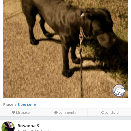
Piace a
8 persone
Mi piace
commenta
condividi
Rosanna S