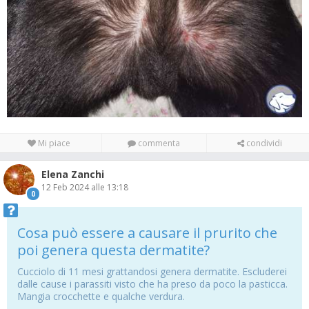
Mi piace
commenta
condividi
Elena Zanchi
12 Feb 2024 alle 13:18
0
Cosa può essere a causare il prurito che
poi genera questa dermatite?
Cucciolo di 11 mesi grattandosi genera dermatite. Escluderei
dalle cause i parassiti visto che ha preso da poco la pasticca.
Mangia crocchette e qualche verdura.