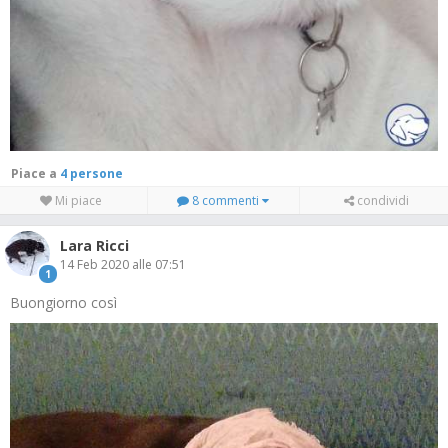
Piace a
4 persone
Mi piace
8 commenti
condividi
Lara Ricci
14 Feb 2020 alle 07:51
1
Buongiorno così