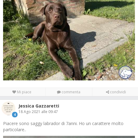
Mi piace
commenta
condividi
Jessica Gazzaretti
18 Ago 2021 alle 09:47
4
Piacere sono saggy labrador di 7anni. Ho un carattere molto
particolare..