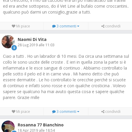
eta crescono, il mio da cucciolo era un po maltrattato dai fratelli
ed era anche sottopeso, do il Vet Line al bufalo come croccantini..
qualcuno può darmi un consiglio,grazie a tutti.
Mi piace
3 commenti
condividi
Naomi Di Vita
28 Lug 2019 alle 11:03
0
Ciao a tutti . Ho un labrador di 10 mesi. Da circa una settimana sul
collo le sono uscite delle croste . E ieri in quella zona la parte si è
infiammata e le esce sangue di continuo . Abbiamo controllato la
pelle sotto il pelo ed è in carne viva . Mi hanno detto che può
essere dermatite . Le ho controllato le orecchie perché si scuote
di continuo e infatti sono rosse e con qualche crosticina . Volevo
sapere se qualcuno ha mai avuto questa cosa e sapere qualche
parere. Grazie mille
Mi piace
3 commenti
condividi
Rosanna 77 Bianchino
18 Apr 2019 alle 18:54