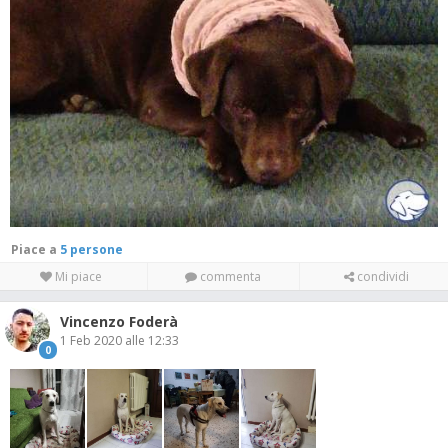
Piace a
5 persone
Mi piace
commenta
condividi
Vincenzo Foderà
1 Feb 2020 alle 12:33
0