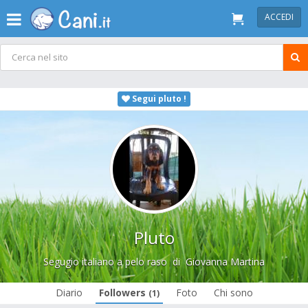
ACCEDI
Segui pluto !
Pluto
Segugio italiano a pelo raso
di
Giovanna Martina
Diario
Followers
Foto
Chi sono
(1)