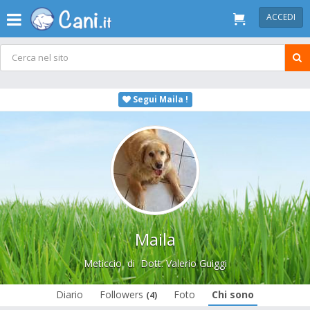
ACCEDI
Segui Maila !
Maila
Meticcio
di
Dott. Valerio Guiggi
Diario
Followers
Foto
Chi sono
(4)