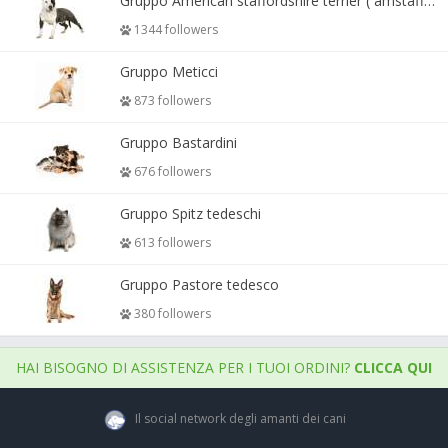
Gruppo American staffordshire terrier ( amstaff, amastaff )
1344 followers
Gruppo Meticci
873 followers
Gruppo Bastardini
676 followers
Gruppo Spitz tedeschi
613 followers
Gruppo Pastore tedesco
380 followers
HAI BISOGNO DI ASSISTENZA PER I TUOI ORDINI?
CLICCA QUI
Il social network degli amanti dei cani