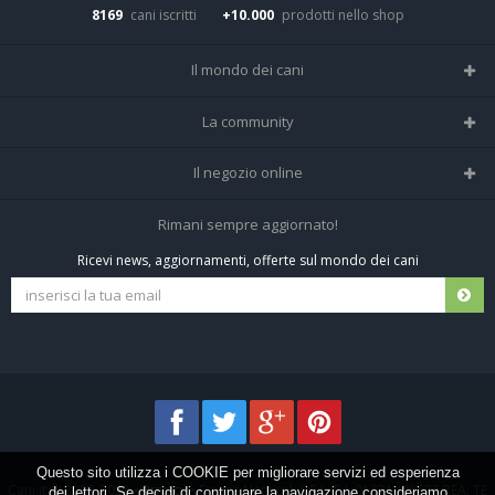
8169
cani iscritti
+10.000
prodotti nello shop
Il mondo dei cani
Tutte le razze
La community
Il Magazine
Home
Il negozio online
Le domande (Forum)
Iscriviti alla community
Negozio per cani
Rimani sempre aggiornato!
Sostanze Nocive per cani
Tutti i cani iscritti
Ricevi news, aggiornamenti, offerte sul mondo dei cani
Spedizioni e resi
Pagamenti sicuri
Termini e condizioni
Questo sito utilizza i COOKIE per migliorare servizi ed esperienza
Cani.it © 2013-2026 •
Privacy
•
Frezza Network S.R.L. P.I. 01821400676 REA: TE
dei lettori. Se decidi di continuare la navigazione consideriamo