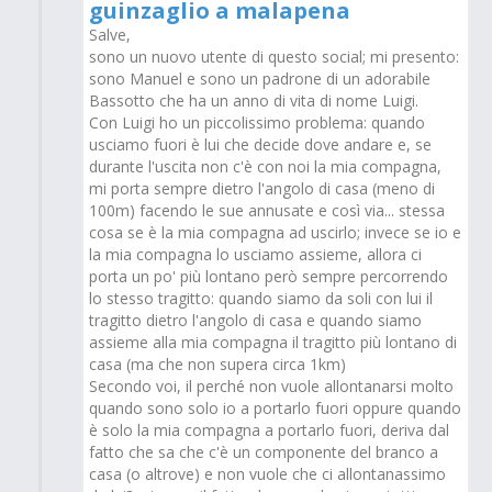
guinzaglio a malapena
Salve,
sono un nuovo utente di questo social; mi presento:
sono Manuel e sono un padrone di un adorabile
Bassotto che ha un anno di vita di nome Luigi.
Con Luigi ho un piccolissimo problema: quando
usciamo fuori è lui che decide dove andare e, se
durante l'uscita non c'è con noi la mia compagna,
mi porta sempre dietro l'angolo di casa (meno di
100m) facendo le sue annusate e così via... stessa
cosa se è la mia compagna ad uscirlo; invece se io e
la mia compagna lo usciamo assieme, allora ci
porta un po' più lontano però sempre percorrendo
lo stesso tragitto: quando siamo da soli con lui il
tragitto dietro l'angolo di casa e quando siamo
assieme alla mia compagna il tragitto più lontano di
casa (ma che non supera circa 1km)
Secondo voi, il perché non vuole allontanarsi molto
quando sono solo io a portarlo fuori oppure quando
è solo la mia compagna a portarlo fuori, deriva dal
fatto che sa che c'è un componente del branco a
casa (o altrove) e non vuole che ci allontanassimo