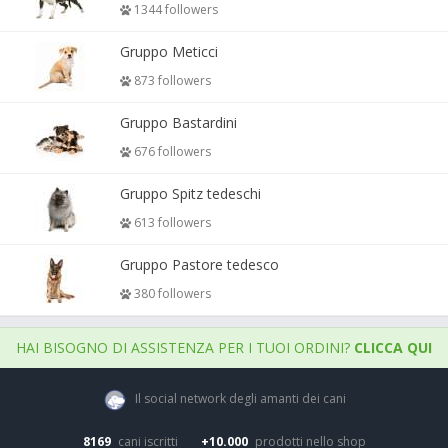
1344 followers
Gruppo Meticci
873 followers
Gruppo Bastardini
676 followers
Gruppo Spitz tedeschi
613 followers
Gruppo Pastore tedesco
380 followers
HAI BISOGNO DI ASSISTENZA PER I TUOI ORDINI?
CLICCA QUI
Il social network degli amanti dei cani
8169
cani iscritti
+10.000
prodotti nello shop