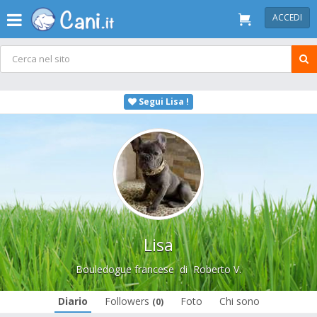
ACCEDI
Segui Lisa !
Lisa
Bouledogue francese
di
Roberto V.
Diario
Followers
Foto
Chi sono
(0)