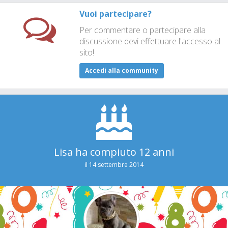
Vuoi partecipare?
Per commentare o partecipare alla
discussione devi effettuare l'accesso al
sito!
Accedi alla community
Lisa ha compiuto 12 anni
il 14 settembre 2014