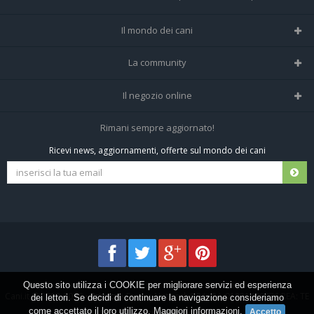
Il mondo dei cani
Tutte le razze
La community
Il Magazine
Home
Il negozio online
Le domande (Forum)
Iscriviti alla community
Negozio per cani
Rimani sempre aggiornato!
Sostanze Nocive per cani
Tutti i cani iscritti
Ricevi news, aggiornamenti, offerte sul mondo dei cani
Spedizioni e resi
Pagamenti sicuri
Termini e condizioni
Questo sito utilizza i COOKIE per migliorare servizi ed esperienza
Cani.it © 2013-2026 •
Privacy
•
Frezza Network S.R.L. P.I. 01821400676 REA: TE
dei lettori. Se decidi di continuare la navigazione consideriamo
come accettato il loro utilizzo.
Maggiori informazioni
.
155907 - Tutti i diritti riservati