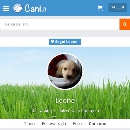
ACCEDI
Segui Leone !
Leone
Bastardino
di
Silvia Rosa Parpajola
Diario
Followers
Foto
Chi sono
(1)