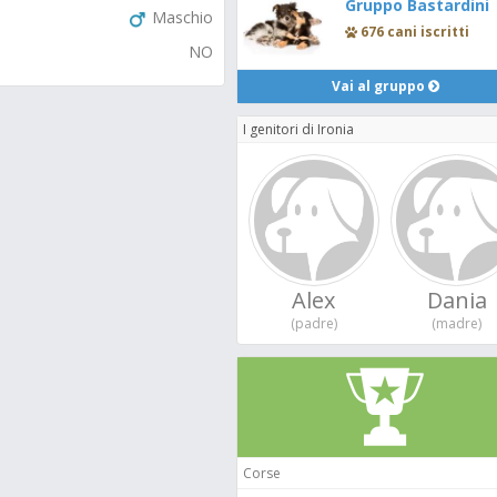
Gruppo Bastardini
Maschio
676 cani iscritti
NO
Vai al gruppo
I genitori di Ironia
Alex
Dania
(padre)
(madre)
Corse