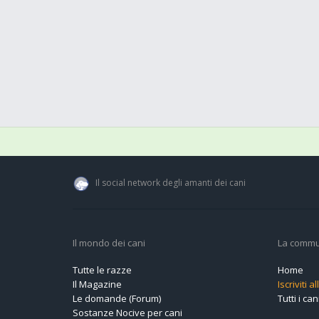
Il social network degli amanti dei cani
Il mondo dei cani
La commu
Tutte le razze
Home
Il Magazine
Iscriviti 
Le domande (Forum)
Tutti i cani
Sostanze Nocive per cani