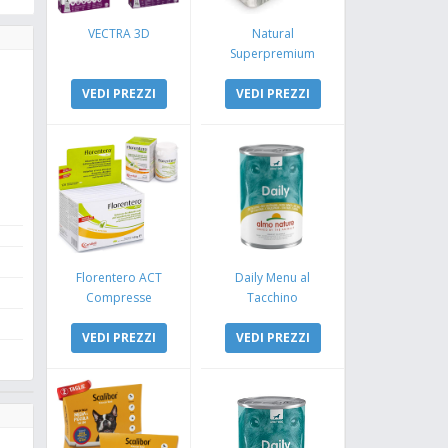
VECTRA 3D
Natural
Superpremium
Monoproteico
VEDI PREZZI
Coniglio e Mela
VEDI PREZZI
Florentero ACT
Daily Menu al
Compresse
Tacchino
VEDI PREZZI
VEDI PREZZI