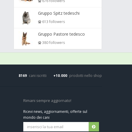
676 followers
Gruppo Spitz tedeschi
613 followers
Gruppo Pastore tedesco
380 followers
8169
cani iscritti
+10.000
prodotti nello shop
Rimani sempre aggiornato!
Ricevi news, aggiornamenti, offerte sul
mondo dei cani