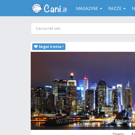
MAGAZINE
RAZZE
N
Segui Ironia !
Bastardin
Diario
F