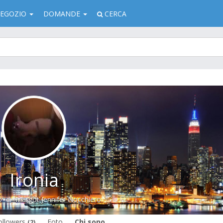
EGOZIO
DOMANDE
CERCA
Ironia
o
di
Margot Jennifer Nocchiero
ollowers
Foto
Chi sono
(2)