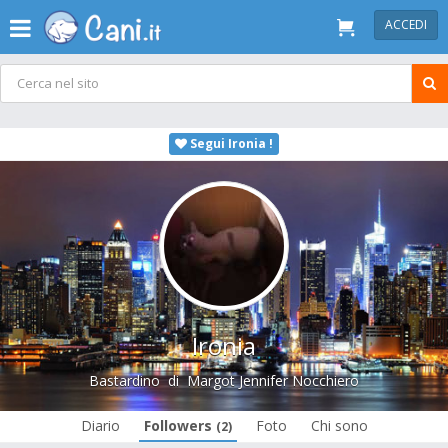
ACCEDI
Segui Ironia !
Ironia
Bastardino
di
Margot Jennifer Nocchiero
Diario
Followers
Foto
Chi sono
(2)