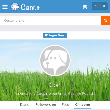
ACCEDI
Segui Gon !
Gon
American staffordshire terrier
di
Gabriele Podestà
Diario
Followers
Foto
Chi sono
(0)