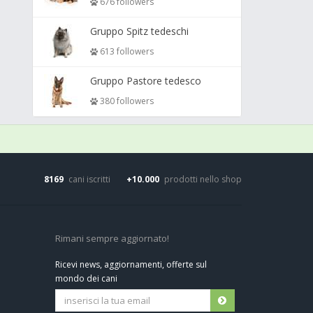
676 followers
Gruppo Spitz tedeschi
613 followers
Gruppo Pastore tedesco
380 followers
8169
cani iscritti
+10.000
prodotti nello shop
Rimani sempre aggiornato!
Ricevi news, aggiornamenti, offerte sul
mondo dei cani