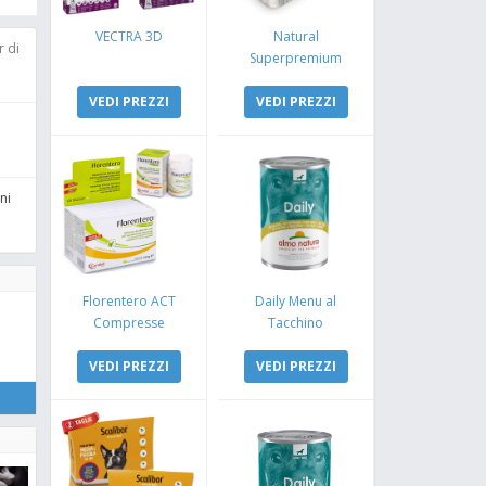
VECTRA 3D
Natural
r di
Superpremium
Monoproteico
VEDI PREZZI
Coniglio e Mela
VEDI PREZZI
ni
Florentero ACT
Daily Menu al
Compresse
Tacchino
VEDI PREZZI
VEDI PREZZI