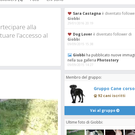
Sara Castagna
è diventato followe
Giobbi
29/01/2016 20:19
tecipare alla
tuare l'accesso al
Dog Lover
è diventato follower di
Giobbi
09/09/2015 15:38
Giobbi
ha pubblicato nuove immagi
nella sua galleria
Photostory
09/09/2015 14:27
Membro del gruppo:
Gruppo Cane corso
92 cani iscritti
Vai al gruppo
Ultime foto di Giobbi: