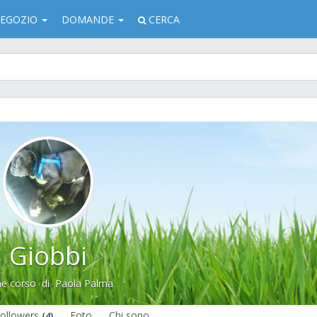
EGOZIO
DOMANDE
CERCA
Giobbi
e corso
di
Paola Palma
ollowers
Foto
Chi sono
(4)