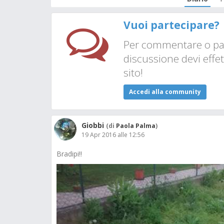
Vuoi partecipare?
Per commentare o par
discussione devi effet
sito!
Accedi alla community
Giobbi
(di
Paola Palma
)
19 Apr 2016 alle 12:56
Bradipi!!