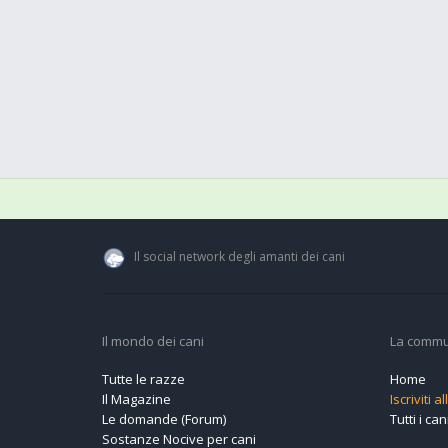
Il social network degli amanti dei cani
Il mondo dei cani
La commu
Tutte le razze
Home
Il Magazine
Iscriviti 
Le domande (Forum)
Tutti i cani
Sostanze Nocive per cani