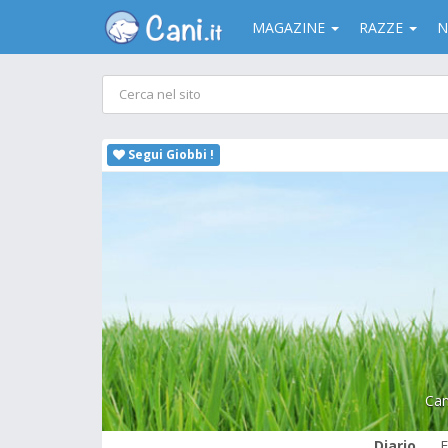
MAGAZINE
RAZZE
N
Segui Giobbi !
Can
Diario
F