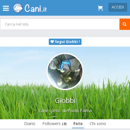
ACCEDI
Segui Giobbi !
Giobbi
Cane corso
di
Paola Palma
Diario
Followers
Foto
Chi sono
(4)