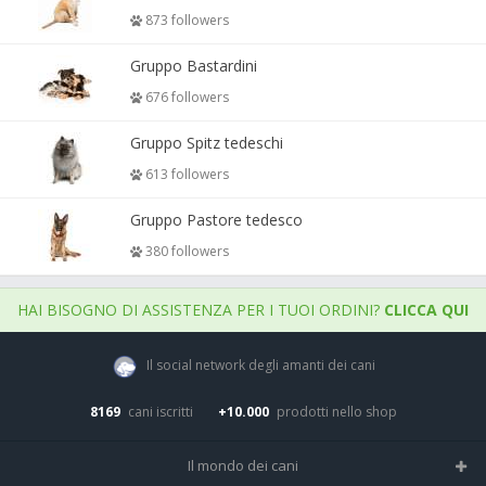
873 followers
Gruppo Bastardini
676 followers
Gruppo Spitz tedeschi
613 followers
Gruppo Pastore tedesco
380 followers
HAI BISOGNO DI ASSISTENZA PER I TUOI ORDINI?
CLICCA QUI
Il social network degli amanti dei cani
8169
cani iscritti
+10.000
prodotti nello shop
Il mondo dei cani