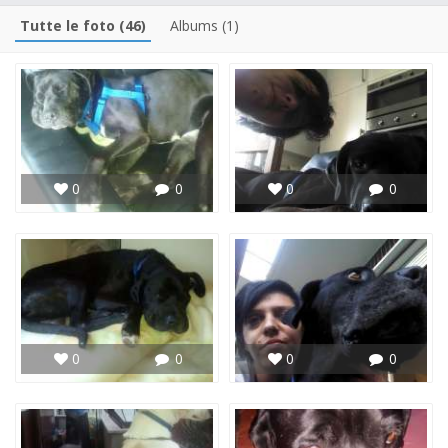
Tutte le foto (46)
Albums (1)
0
0
0
0
0
0
0
0