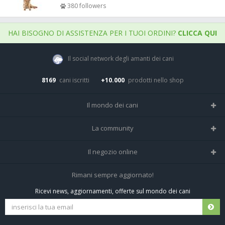
380 followers
HAI BISOGNO DI ASSISTENZA PER I TUOI ORDINI?
CLICCA QUI
Il social network degli amanti dei cani
8169
cani iscritti
+10.000
prodotti nello shop
Il mondo dei cani
Tutte le razze
La community
Il Magazine
Home
Il negozio online
Le domande (Forum)
Iscriviti alla community
Negozio per cani
Rimani sempre aggiornato!
Sostanze Nocive per cani
Tutti i cani iscritti
Ricevi news, aggiornamenti, offerte sul mondo dei cani
Spedizioni e resi
Pagamenti sicuri