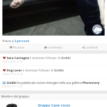
Piace a
3 persone
Mi piace
commenta
condividi
Sara Castagna
è diventato follower di
Giobbi
29/01/2016 20:19
Dog Lover
è diventato follower di
Giobbi
09/09/2015 15:38
Giobbi
ha pubblicato nuove immagini nella sua galleria
Photostory
09/09/2015 14:27
Membro del gruppo:
Gruppo Cane corso