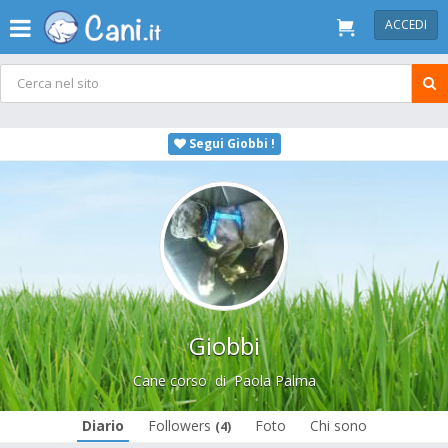
ACCEDI
Segui Giobbi !
Giobbi
Cane corso
di
Paola Palma
Diario
Followers
Foto
Chi sono
(4)