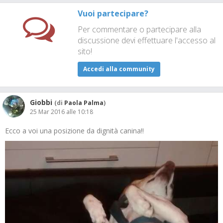
Vuoi partecipare?
Per commentare o partecipare alla
discussione devi effettuare l'accesso al
sito!
Accedi alla community
Giobbi
(di
Paola Palma
)
25 Mar 2016 alle 10:18
Ecco a voi una posizione da dignità canina!!