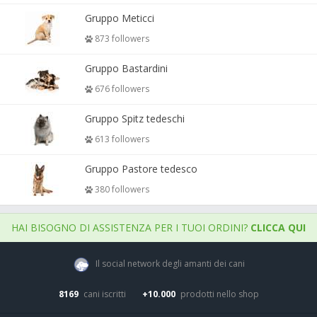
Gruppo Meticci
873 followers
Gruppo Bastardini
676 followers
Gruppo Spitz tedeschi
613 followers
Gruppo Pastore tedesco
380 followers
HAI BISOGNO DI ASSISTENZA PER I TUOI ORDINI?
CLICCA QUI
Il social network degli amanti dei cani
8169
cani iscritti
+10.000
prodotti nello shop