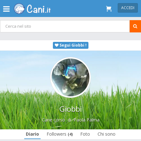
ACCEDI
Segui Giobbi !
Giobbi
Cane corso
di
Paola Palma
Diario
Followers
Foto
Chi sono
(4)