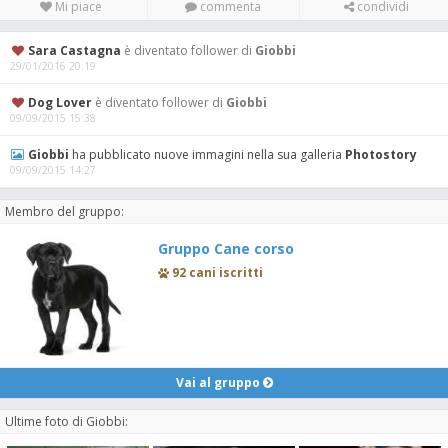
Mi piace
commenta
condividi
Sara Castagna
è diventato follower di
Giobbi
29/01/2016 20:19
Dog Lover
è diventato follower di
Giobbi
09/09/2015 15:38
Giobbi
ha pubblicato nuove immagini nella sua galleria
Photostory
09/09/2015 14:27
Membro del gruppo:
Gruppo Cane corso
92 cani iscritti
Vai al gruppo
Ultime foto di Giobbi: