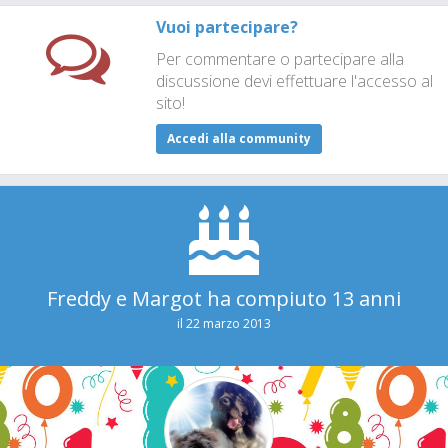
Vuoi partecipare?
Per commentare o partecipare alla
discussione devi effettuare l'accesso al
sito!
Accedi alla community
Freddy e Margot ha compiuto 13 anni
il 22 marzo 2013