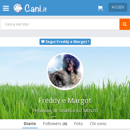
ACCEDI
Segui Freddy e Margot !
Freddy e Margot
Terranova
di
GISELLA LO MENZO
Diario
Followers
Foto
Chi sono
(0)