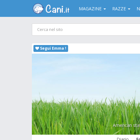
MAGAZINE
RAZZE
N
Segui Emma !
American staf
Diario
F