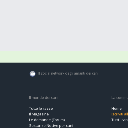
Il social network degli amanti dei cani
Il mondo dei cani
La commu
Tutte le razze
Home
Il Magazine
Iscriviti 
Le domande (Forum)
Tutti i cani
Sostanze Nocive per cani