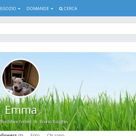
EGOZIO
DOMANDE
CERCA
Emma
fordshire terrier
di
Bruno Bisighin
ollowers
Foto
Chi sono
(1)