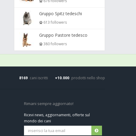
676 followers
Gruppo Spitz tedeschi
613 followers
Gruppo Pastore tedesco
380 followers
8169
cani iscritti
+10.000
prodotti nello shop
Rimani sempre aggiornato!
Ricevi news, aggiornamenti, offerte sul
mondo dei cani