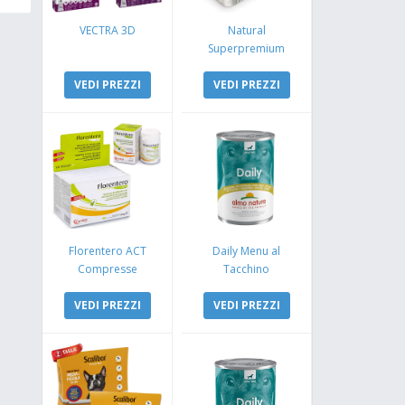
VECTRA 3D
Natural
Superpremium
Monoproteico
VEDI PREZZI
Coniglio e Mela
VEDI PREZZI
Florentero ACT
Daily Menu al
Compresse
Tacchino
VEDI PREZZI
VEDI PREZZI