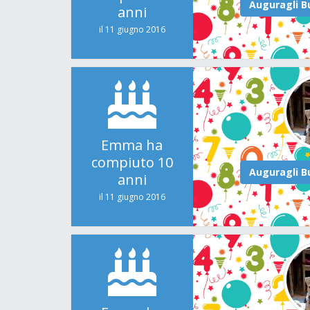
anni
il 11 giugno 2016
Emma ha
compiuto 10
anni
il 11 giugno 2016