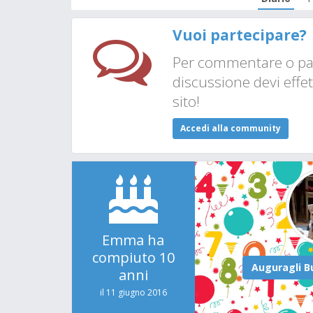
Vuoi partecipare?
Per commentare o par
discussione devi effet
sito!
Accedi alla community
Emma ha
compiuto 10
anni
il 11 giugno 2016