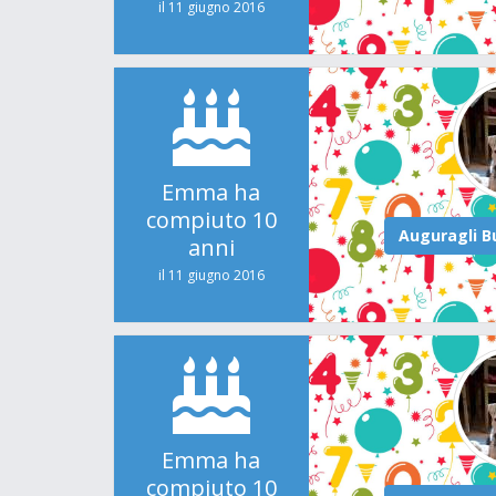
il 11 giugno 2016
Emma ha
compiuto 10
anni
il 11 giugno 2016
Emma ha
compiuto 10