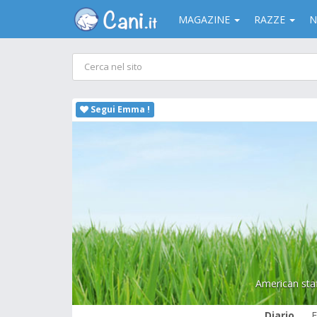
MAGAZINE
RAZZE
N
Segui Emma !
American staf
Diario
F