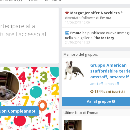
Margot Jennifer Nocchiero
è
diventato follower di
Emma
11/06/2019 12:06
tecipare alla
tuare l'accesso al
Emma
ha pubblicato nuove immagi
nella sua galleria
Photostory
24/10/2016 17:53
Membro del gruppo:
Gruppo American
staffordshire terrie
amstaff, amastaff 
amstaff, amastaff
1344 cani iscritti
Vai al gruppo
Ultime foto di Emma: