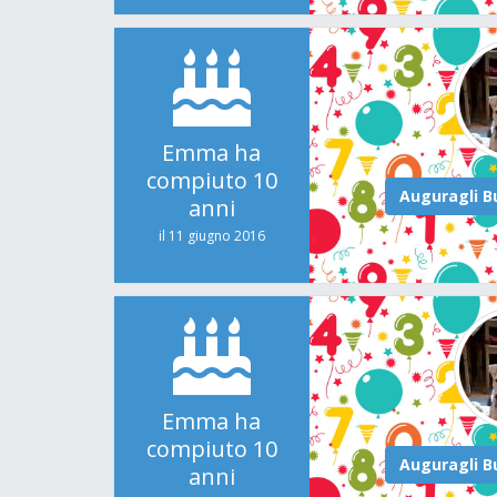
Emma ha
compiuto 10
anni
il 11 giugno 2016
Emma ha
compiuto 10
anni