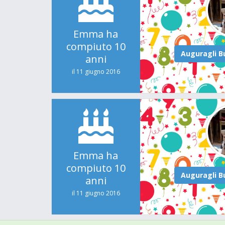
Emma ha
compiuto 10
anni
il 11 giugno 2016
Emma ha
compiuto 10
anni
il 11 giugno 2016