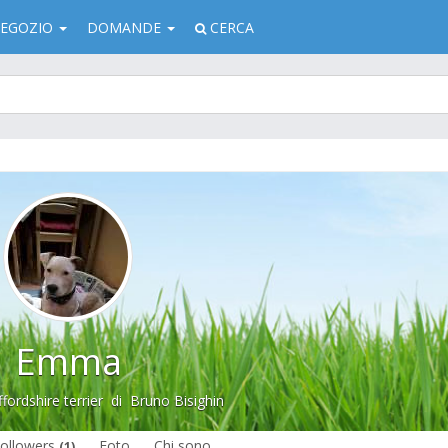
EGOZIO
DOMANDE
CERCA
Emma
fordshire terrier
di
Bruno Bisighin
ollowers
Foto
Chi sono
(1)