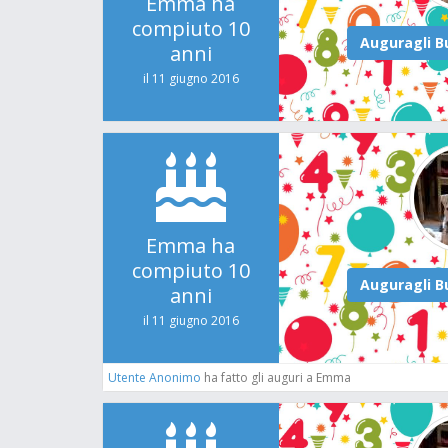
Emma ha
compiuto 10
anni
il 11 giugno 2016
Emma ha
compiuto 10
anni
il 11 giugno 2016
Utente Anonimo
ha fatto gli auguri a Emma