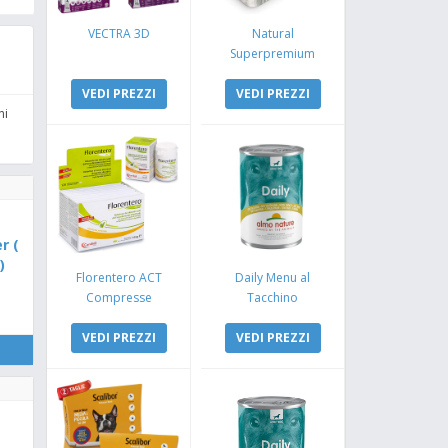
VECTRA 3D
Natural
Superpremium
Monoproteico
VEDI PREZZI
Coniglio e Mela
VEDI PREZZI
ni
r (
)
Florentero ACT
Daily Menu al
Compresse
Tacchino
VEDI PREZZI
VEDI PREZZI