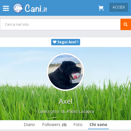
ACCEDI
Segui Axel !
Axel
Cane corso
di
Fabio Lacapra
Diario
Followers
Foto
Chi sono
(0)