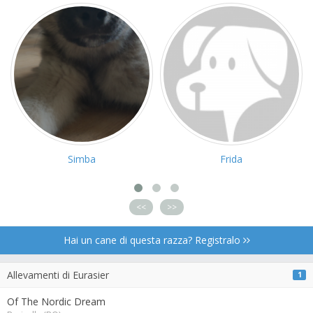
Simba
Frida
<<
>>
Hai un cane di questa razza? Registralo
Allevamenti di Eurasier
1
Of The Nordic Dream