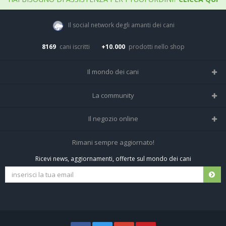
Il social network degli amanti dei cani
8169
cani iscritti
+10.000
prodotti nello shop
Il mondo dei cani
Tutte le razze
La community
Il Magazine
Home
Il negozio online
Le domande (Forum)
Iscriviti alla community
Negozio per cani
Rimani sempre aggiornato!
Sostanze Nocive per cani
Tutti i cani iscritti
Ricevi news, aggiornamenti, offerte sul mondo dei cani
Spedizioni e resi
Pagamenti sicuri
Termini e condizioni