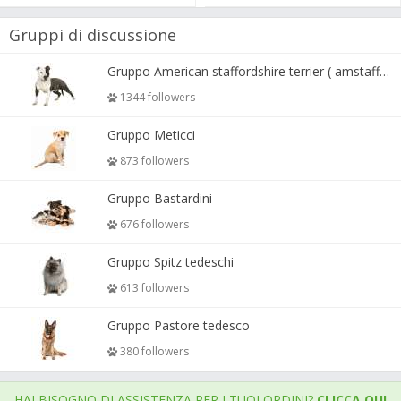
Gruppi di discussione
Gruppo American staffordshire terrier ( amstaff, amastaff )
1344 followers
Gruppo Meticci
873 followers
Gruppo Bastardini
676 followers
Gruppo Spitz tedeschi
613 followers
Gruppo Pastore tedesco
380 followers
HAI BISOGNO DI ASSISTENZA PER I TUOI ORDINI?
CLICCA QUI