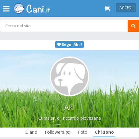
ACCEDI
Segui Aki !
Aki
Eurasier
di
riccardo piovesana
Diario
Followers
Foto
Chi sono
(0)