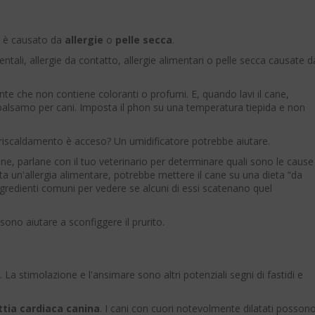
to è causato da
allergie
o
pelle secca
.
ntali, allergie da contatto, allergie alimentari o pelle secca causate d
nte che non contiene coloranti o profumi. E, quando lavi il cane,
 balsamo per cani. Imposta il phon su una temperatura tiepida e non
il riscaldamento è acceso? Un umidificatore potrebbe aiutare.
one, parlane con il tuo veterinario per determinare quali sono le cause
etta un'allergia alimentare, potrebbe mettere il cane su una dieta “da
ngredienti comuni per vedere se alcuni di essi scatenano quel
sono aiutare a sconfiggere il prurito.
. La stimolazione e l'ansimare sono altri potenziali segni di fastidi e
tia cardiaca canina
. I cani con cuori notevolmente dilatati posson