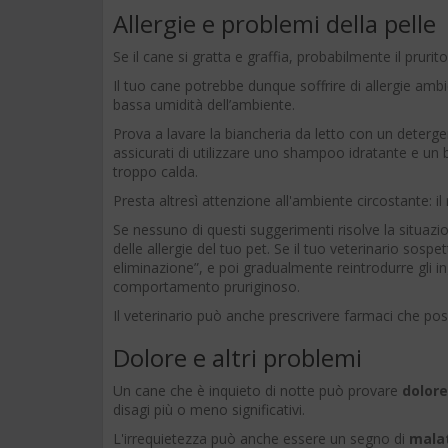
Allergie e problemi della pelle
Se il cane si gratta e graffia, probabilmente il pruri
Il tuo cane potrebbe dunque soffrire di allergie ambie
bassa umidità dell’ambiente.
Prova a lavare la biancheria da letto con un deterge
assicurati di utilizzare uno shampoo idratante e un
troppo calda.
Presta altresì attenzione all'ambiente circostante: 
Se nessuno di questi suggerimenti risolve la situazi
delle allergie del tuo pet. Se il tuo veterinario sosp
eliminazione”, e poi gradualmente reintrodurre gli i
comportamento pruriginoso.
Il veterinario può anche prescrivere farmaci che pos
Dolore e altri problemi
Un cane che è inquieto di notte può provare
dolore
disagi più o meno significativi.
L'irrequietezza può anche essere un segno di
malat