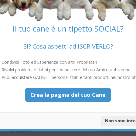
 condizioni che possono causare l'insonnia di un cane
. Diamo
Il tuo cane è un tipetto SOCIAL?
 di recente nelle loro nuove case, stanno certamente vivendo enormi
SI? Cosa aspetti ad ISCRIVERLO?
 dai loro coetanei, vivono con nuove persone in un ambiente “strano”
graffiano per uscire dalle loro “case”.
Condividi Foto ed Esperienze con altri Proprietari
sta età è infatti troppo giovane per venire a letto con te, per quanto
Risolvi problemi e dubbi per il benessere del tuo Amico a 4 zampe
n po' di indipendenza, pur ottenendo conforto dalla tua presenza.
Puoi acquistare GADGET personalizzati e tanti prodotti nel nostro S
Crea la pagina del tuo Cane
Non sono int
o più risposte a questa
Una o più risposte a questa
domanda
domanda