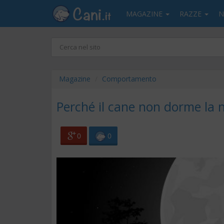
MAGAZINE
RAZZE
N
Magazine
Comportamento
Perché il cane non dorme la 
0
0