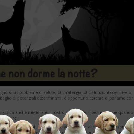
gno di un problema di salute, di un’allergia, di disfunzioni cognitive o
taglio di potenziali determinanti, è opportuno cercare di parlarne con 
 significa anche migliorare il nostro benessere. È ben noto che quando 
dormire!
orti graffi, lamenti, respirazione affannosa e altro ancora. Insomma,
babilmente, ci costringeranno a passare – con loro – una notte insonne