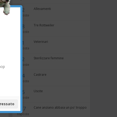
×
2
Allevamenti
risposte
8
Tre Rottweiler
risposte
1
Veterinari
.
risposta
2
Sterilizzare femmine
risposte
hop
4
Castrare
risposte
5
Uscite
risposte
eressato
17
Cane anziano abbaia un po' troppo
risposte