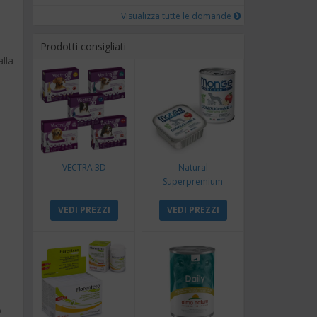
Visualizza tutte le domande
Prodotti consigliati
alla
VECTRA 3D
Natural
Superpremium
Monoproteico
VEDI PREZZI
Coniglio e Mela
VEDI PREZZI
o