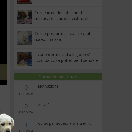
Come impedire al cane di
masticare scarpe e ciabatte!
Come preparare il cucciolo al
riposo in casa
Il cane dorme tutto il giorno?
Ecco da cosa potrebbe dipendere
Domande nel forum
0
Motivazione
risposte
il
0
Attività
i
risposte
1
Corso per addestratore cinofilo
.
risposta