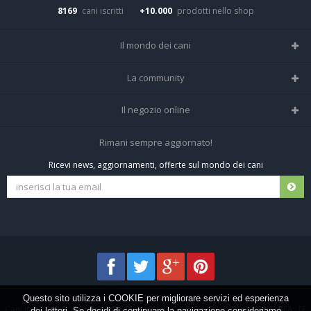
8169
cani iscritti
+10.000
prodotti nello shop
Il mondo dei cani
Tutte le razze
La community
Il Magazine
Home
Il negozio online
Le domande (Forum)
Iscriviti alla community
Negozio per cani
Rimani sempre aggiornato!
Sostanze Nocive per cani
Tutti i cani iscritti
Ricevi news, aggiornamenti, offerte sul mondo dei cani
Spedizioni e resi
Pagamenti sicuri
Termini e condizioni
Questo sito utilizza i COOKIE per migliorare servizi ed esperienza
Cani.it © 2013-2026 •
Privacy
•
Frezza Network S.R.L. P.I. 01821400676 REA: TE
dei lettori. Se decidi di continuare la navigazione consideriamo