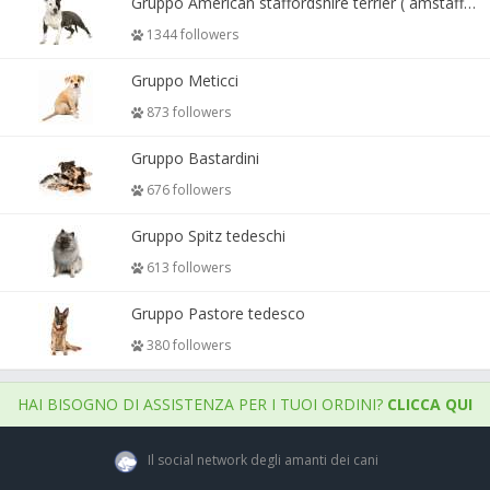
Gruppo American staffordshire terrier ( amstaff, amastaff )
1344 followers
Gruppo Meticci
873 followers
Gruppo Bastardini
676 followers
Gruppo Spitz tedeschi
613 followers
Gruppo Pastore tedesco
380 followers
HAI BISOGNO DI ASSISTENZA PER I TUOI ORDINI?
CLICCA QUI
Il social network degli amanti dei cani