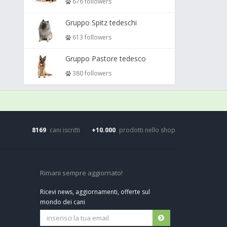
676 followers
Gruppo Spitz tedeschi
613 followers
Gruppo Pastore tedesco
380 followers
8169
cani iscritti
+10.000
prodotti nello shop
Rimani sempre aggiornato!
Ricevi news, aggiornamenti, offerte sul
mondo dei cani