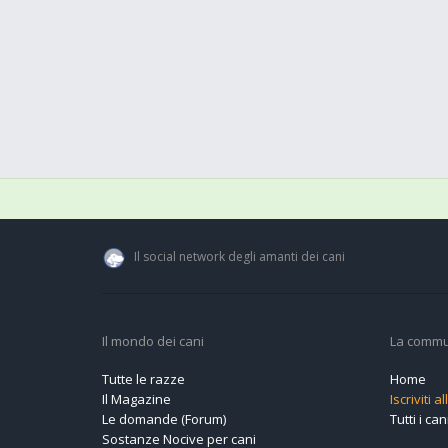
Il social network degli amanti dei cani
Il mondo dei cani
La commu
Tutte le razze
Home
Il Magazine
Iscriviti 
Le domande (Forum)
Tutti i cani
Sostanze Nocive per cani