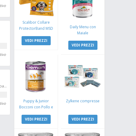
tivo
Scalibor Collare
Daily Menu con
ProtectorBand MSD
Maiale
VEDI PREZZI
VEDI PREZZI
tivo
Ottieni 15 followers alle tue pagine
Puppy & Junior
Zylkene compresse
tivo
Bocconi con Pollo e
Tacchino
VEDI PREZZI
VEDI PREZZI