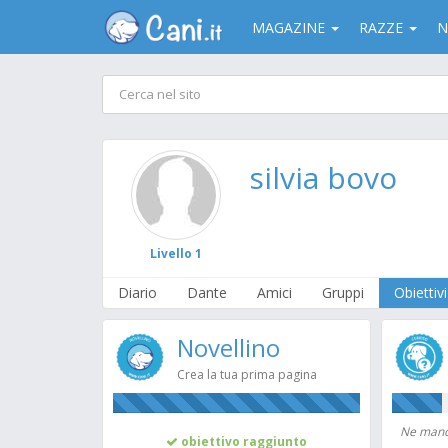
MAGAZINE
RAZZE
N
silvia bovo
Livello 1
Diario
Dante
Amici
Gruppi
Obiettivi
Novellino
Crea la tua prima pagina
100%
Ne manca
obiettivo raggiunto