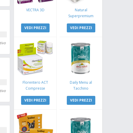
VECTRA 3D
Natural
Superpremium
Monoproteico
VEDI PREZZI
Coniglio e Mela
VEDI PREZZI
tivo
Florentero ACT
Daily Menu al
Compresse
Tacchino
tivo
VEDI PREZZI
VEDI PREZZI