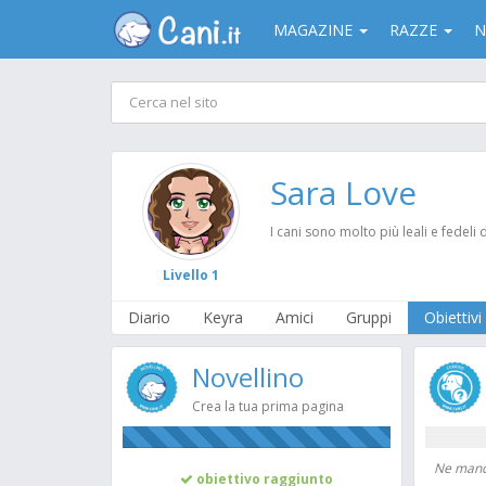
MAGAZINE
RAZZE
N
Sara Love
I cani sono molto più leali e fedeli 
Livello 1
Diario
Keyra
Amici
Gruppi
Obiettivi
Novellino
Crea la tua prima pagina
100%
Ne manca
obiettivo raggiunto