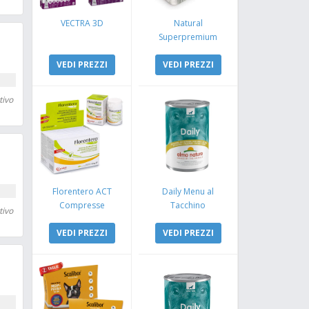
VECTRA 3D
Natural
Superpremium
Monoproteico
VEDI PREZZI
Coniglio e Mela
VEDI PREZZI
tivo
Florentero ACT
Daily Menu al
Compresse
Tacchino
tivo
VEDI PREZZI
VEDI PREZZI