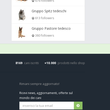
676 followers
Gruppo Spitz tedeschi
613 followers
Gruppo Pastore tedesco
380 followers
8169
cani iscritti
+10.000
prodotti nello shop
Rimani sempre aggiornato!
Ricevi news, aggiornamenti, offerte sul
mondo dei cani