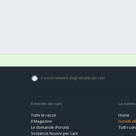
Il social network degli amanti dei cani
Il mondo dei cani
La commu
Tutte le razze
Home
Il Magazine
Iscriviti 
Le domande (Forum)
Tutti i cani
Sostanze Nocive per cani