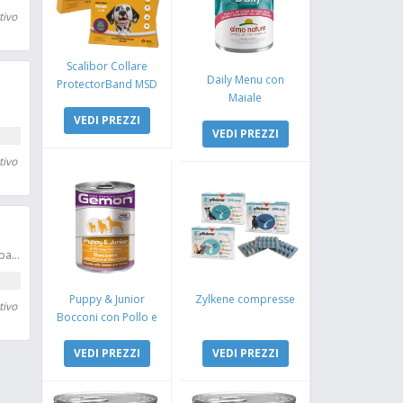
tivo
Scalibor Collare
Daily Menu con
ProtectorBand MSD
Maiale
VEDI PREZZI
VEDI PREZZI
tivo
Ottieni 15 followers alle tue pagine
Puppy & Junior
Zylkene compresse
tivo
Bocconi con Pollo e
Tacchino
VEDI PREZZI
VEDI PREZZI