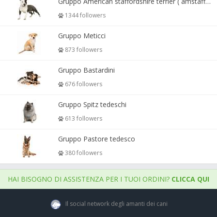
Gruppo American staffordshire terrier ( amstaff, amastaff )
1344 followers
Gruppo Meticci
873 followers
Gruppo Bastardini
676 followers
Gruppo Spitz tedeschi
613 followers
Gruppo Pastore tedesco
380 followers
HAI BISOGNO DI ASSISTENZA PER I TUOI ORDINI?
CLICCA QUI
Il social network degli amanti dei cani