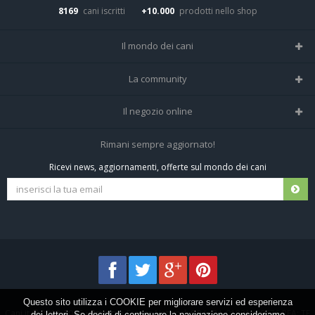
8169
cani iscritti
+10.000
prodotti nello shop
Il mondo dei cani
Tutte le razze
La community
Il Magazine
Home
Il negozio online
Le domande (Forum)
Iscriviti alla community
Negozio per cani
Rimani sempre aggiornato!
Sostanze Nocive per cani
Tutti i cani iscritti
Ricevi news, aggiornamenti, offerte sul mondo dei cani
Spedizioni e resi
Pagamenti sicuri
Termini e condizioni
Questo sito utilizza i COOKIE per migliorare servizi ed esperienza
Cani.it © 2013-2026 •
Privacy
•
Frezza Network S.R.L. P.I. 01821400676 REA: TE
dei lettori. Se decidi di continuare la navigazione consideriamo