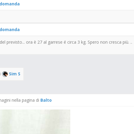
domanda
domanda
l previsto... ora è 27 al garrese é circa 3 kg. Spero non cresca più. ..
i
Sim S
magini nella pagina di
Balto