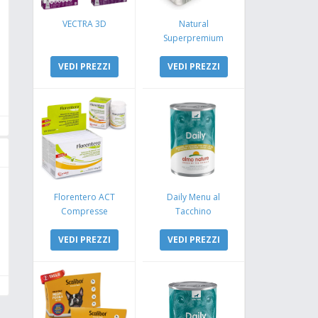
VECTRA 3D
Natural
Superpremium
Monoproteico
VEDI PREZZI
Coniglio e Mela
VEDI PREZZI
Florentero ACT
Daily Menu al
Compresse
Tacchino
VEDI PREZZI
VEDI PREZZI