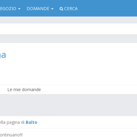
EGOZIO
DOMANDE
CERCA
na
Le mie domande
ella pagina di
Balto
ontinuano!!!