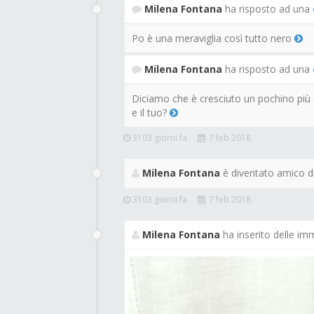
Milena Fontana
ha risposto ad una
Po è una meraviglia così tutto nero
Milena Fontana
ha risposto ad una
Diciamo che è cresciuto un pochino più de
e il tuo?
3103 giorni fa
7 feb 2018
Milena Fontana
è diventato amico d
3103 giorni fa
7 feb 2018
Milena Fontana
ha inserito delle im