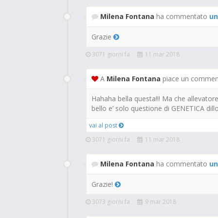
Milena Fontana
ha commentato
un
Grazie
3071 giorni fa
11 mar 2018
A
Milena Fontana
piace un commen
Hahaha bella questa!!! Ma che allevatore
bello e’ solo questione di GENETICA dillo
vai al post
3071 giorni fa
11 mar 2018
Milena Fontana
ha commentato
un
Grazie!
3073 giorni fa
9 mar 2018