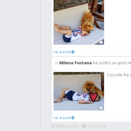
vai al post
Milena Fontana
ha scritto un post n
Coccole fra c
vai al post
2944 giorni fa
16 lug 2018