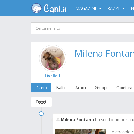
MAGAZINE
RAZZE
N
Milena Fonta
Livello 1
Diario
Balto
Amici
Gruppi
Obiettivi
Oggi
Milena Fontana
ha scritto un post n
Le coccole c