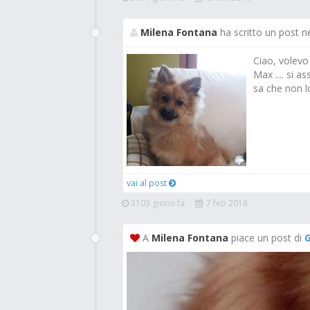
Milena Fontana
ha scritto un post n
Ciao, volevo
Max .... si 
sa che non l
vai al post
3103 giorni fa
7 feb 2018
A
Milena Fontana
piace un post di