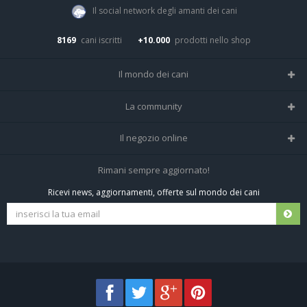
Il social network degli amanti dei cani
8169
cani iscritti
+10.000
prodotti nello shop
Il mondo dei cani
Tutte le razze
La community
Il Magazine
Home
Il negozio online
Le domande (Forum)
Iscriviti alla community
Negozio per cani
Rimani sempre aggiornato!
Sostanze Nocive per cani
Tutti i cani iscritti
Ricevi news, aggiornamenti, offerte sul mondo dei cani
Spedizioni e resi
Pagamenti sicuri
Termini e condizioni