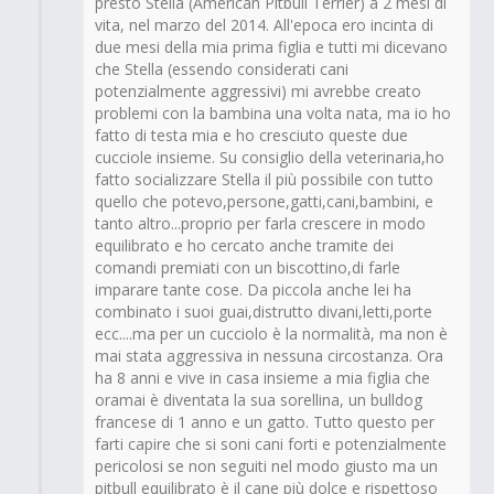
presto Stella (American Pitbull Terrier) a 2 mesi di
vita, nel marzo del 2014. All'epoca ero incinta di
due mesi della mia prima figlia e tutti mi dicevano
che Stella (essendo considerati cani
potenzialmente aggressivi) mi avrebbe creato
problemi con la bambina una volta nata, ma io ho
fatto di testa mia e ho cresciuto queste due
cucciole insieme. Su consiglio della veterinaria,ho
fatto socializzare Stella il più possibile con tutto
quello che potevo,persone,gatti,cani,bambini, e
tanto altro...proprio per farla crescere in modo
equilibrato e ho cercato anche tramite dei
comandi premiati con un biscottino,di farle
imparare tante cose. Da piccola anche lei ha
combinato i suoi guai,distrutto divani,letti,porte
ecc....ma per un cucciolo è la normalità, ma non è
mai stata aggressiva in nessuna circostanza. Ora
ha 8 anni e vive in casa insieme a mia figlia che
oramai è diventata la sua sorellina, un bulldog
francese di 1 anno e un gatto. Tutto questo per
farti capire che si soni cani forti e potenzialmente
pericolosi se non seguiti nel modo giusto ma un
pitbull equilibrato è il cane più dolce e rispettoso