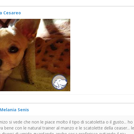
ia Cesareo
Melania Senis
nizo si vede che non le piace molto il tipo di scatoletta o il gusto... ho
a bene con le natural trainer al manzo e le scatolette della ceaser... l
 diversi di umido guardando anche cosa preferisce evitando il piu