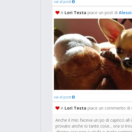
vai al post
A
Lori Testa
piace un post di
Aless
vai al post
A
Lori Testa
piace un commento di
Anche il mio faceva un po di capricci all i
provato anche io tante cose... ora si trov
alterno cosi non si stufa e gusto sempre