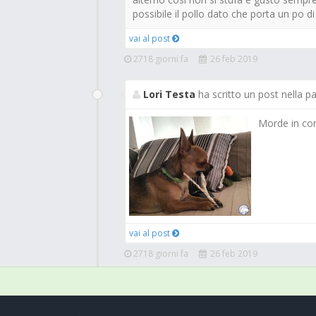
possibile il pollo dato che porta un po di 
vai al post
2718 giorni fa
26 feb 2019
Lori Testa
ha scritto un post nella p
Morde in con
vai al post
2718 giorni fa
26 feb 2019