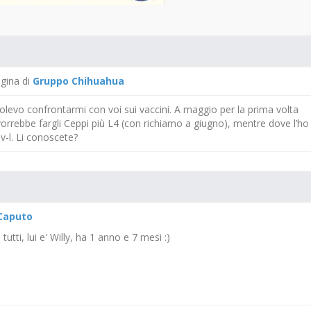
agina di
Gruppo Chihuahua
Volevo confrontarmi con voi sui vaccini. A maggio per la prima volta
 vorrebbe fargli Ceppi più L4 (con richiamo a giugno), mentre dove l’ho
-l. Li conoscete?
Caputo
utti, lui e' Willy, ha 1 anno e 7 mesi :)