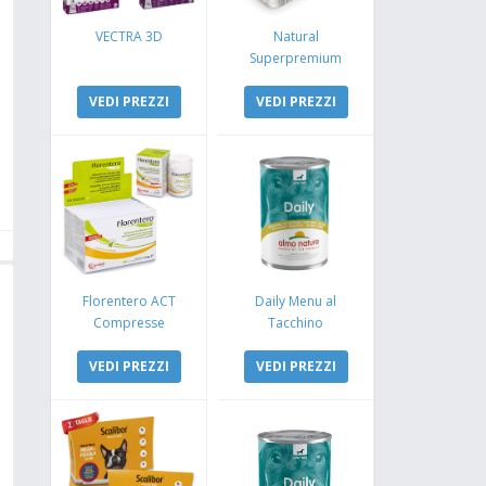
VECTRA 3D
Natural
Superpremium
Monoproteico
VEDI PREZZI
Coniglio e Mela
VEDI PREZZI
Florentero ACT
Daily Menu al
Compresse
Tacchino
VEDI PREZZI
VEDI PREZZI