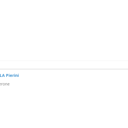
A Pierini
erone