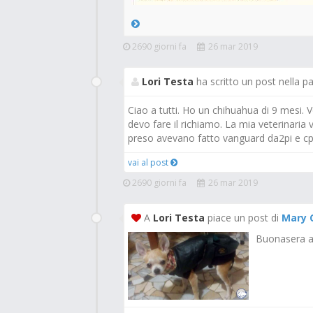
2690 giorni fa
26 mar 2019
Lori Testa
ha scritto un post nella p
Ciao a tutti. Ho un chihuahua di 9 mesi. 
devo fare il richiamo. La mia veterinaria
preso avevano fatto vanguard da2pi e cpv
vai al post
2690 giorni fa
26 mar 2019
A
Lori Testa
piace un post di
Mary 
Buonasera a t