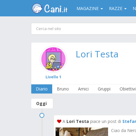
MAGAZINE
RAZZE
N
Lori Testa
Livello 1
Diario
Bruno
Amici
Gruppi
Obiettivi
Oggi
A
Lori Testa
piace un post di
Stefan
Ciao da Ner