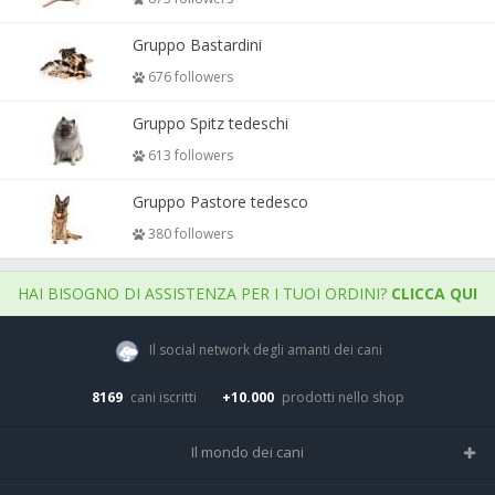
Gruppo Bastardini
676 followers
Gruppo Spitz tedeschi
613 followers
Gruppo Pastore tedesco
380 followers
HAI BISOGNO DI ASSISTENZA PER I TUOI ORDINI?
CLICCA QUI
Il social network degli amanti dei cani
8169
cani iscritti
+10.000
prodotti nello shop
Il mondo dei cani