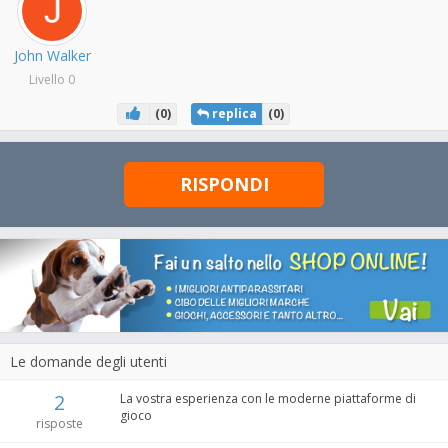
John Walker
Livello 0
(
0
)
replica
(
0
)
RISPONDI
Le domande degli utenti
2
La vostra esperienza con le moderne piattaforme di
gioco
risposte