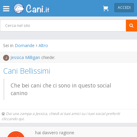
ACCEDI
Sei in
Domande
Altro
Jessica Milligan
chiede:
Cani Bellissimi
Che bei cani che ci sono in questo social
canino
Dai una zampa a Jessica, chiedi ai tuoi amici su i tuoi social preferiti
cliccando qui.
hai davvero ragione