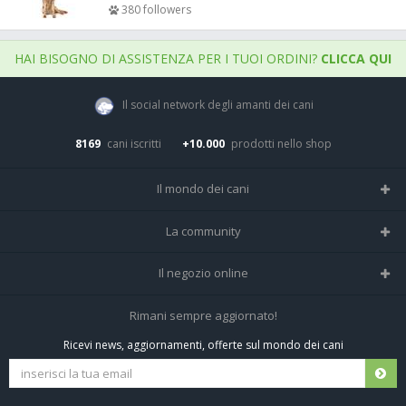
380 followers
HAI BISOGNO DI ASSISTENZA PER I TUOI ORDINI?
CLICCA QUI
Il social network degli amanti dei cani
8169
cani iscritti
+10.000
prodotti nello shop
Il mondo dei cani
Tutte le razze
La community
Il Magazine
Home
Il negozio online
Le domande (Forum)
Iscriviti alla community
Negozio per cani
Rimani sempre aggiornato!
Sostanze Nocive per cani
Tutti i cani iscritti
Ricevi news, aggiornamenti, offerte sul mondo dei cani
Spedizioni e resi
Pagamenti sicuri