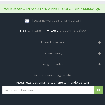
HAI BISOGNO DI ASSISTENZA PER I TUOI ORDINI?
CLICCA QUI
Il social network degli amanti dei cani
8169
cani iscritti
+10.000
prodotti nello shop
Il mondo dei cani
Tutte le razze
La community
Il Magazine
Home
Il negozio online
Le domande (Forum)
Iscriviti alla community
Negozio per cani
Rimani sempre aggiornato!
Sostanze Nocive per cani
Tutti i cani iscritti
Ricevi news, aggiornamenti, offerte sul mondo dei cani
Spedizioni e resi
Pagamenti sicuri
Termini e condizioni