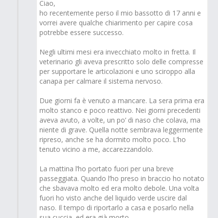
Ciao,
ho recentemente perso il mio bassotto di 17 anni e
vorrei avere qualche chiarimento per capire cosa
potrebbe essere successo.
Negli ultimi mesi era invecchiato molto in fretta. Il
veterinario gli aveva prescritto solo delle compresse
per supportare le articolazioni e uno sciroppo alla
canapa per calmare il sistema nervoso.
Due giorni fa è venuto a mancare. La sera prima era
molto stanco e poco reattivo. Nei giorni precedenti
aveva avuto, a volte, un po’ di naso che colava, ma
niente di grave. Quella notte sembrava leggermente
ripreso, anche se ha dormito molto poco. L’ho
tenuto vicino a me, accarezzandolo.
La mattina l’ho portato fuori per una breve
passeggiata. Quando l’ho preso in braccio ho notato
che sbavava molto ed era molto debole. Una volta
fuori ho visto anche del liquido verde uscire dal
naso. Il tempo di riportarlo a casa e posarlo nella
sua cuccia, ed era già morto.