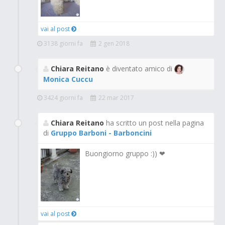
vai al post
3138 giorni fa
2 gen 2018
Chiara Reitano
è diventato amico di
Monica Cuccu
3424 giorni fa
22 mar 2017
Chiara Reitano
ha scritto un post nella pagina
di
Gruppo Barboni - Barboncini
Buongiorno gruppo :)) ❤
vai al post