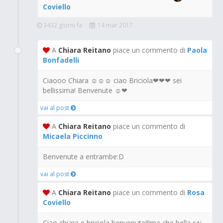
Coviello
3432 giorni fa
14 mar 2017
A
Chiara Reitano
piace un commento di
Paola
Bonfadelli
Ciaooo Chiara ☺☺☺ ciao Briciola❤❤❤ sei
bellissima! Benvenute ☺❤
vai al post
A
Chiara Reitano
piace un commento di
Micaela Piccinno
Benvenute a entrambe:D
vai al post
A
Chiara Reitano
piace un commento di
Rosa
Coviello
Ciao chiara e briciola,benvenute!!!ma che bella sei