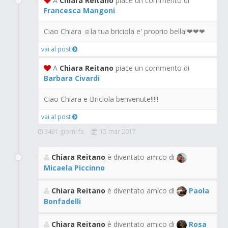
A
Chiara Reitano
piace un commento di
Francesca Mangoni
Ciao Chiara ☺la tua briciola e' proprio bella!❤❤❤
vai al post
A
Chiara Reitano
piace un commento di
Barbara Civardi
Ciao Chiara e Briciola benvenute!!!!!
vai al post
3431 giorni fa
15 mar 2017
Chiara Reitano
è diventato amico di
Micaela Piccinno
Chiara Reitano
è diventato amico di
Paola
Bonfadelli
Chiara Reitano
è diventato amico di
Rosa