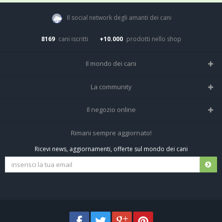
Il social network degli amanti dei cani
8169
cani iscritti
+10.000
prodotti nello shop
Il mondo dei cani
Tutte le razze
La community
Il Magazine
Home
Il negozio online
Le domande (Forum)
Iscriviti alla community
Negozio per cani
Rimani sempre aggiornato!
Sostanze Nocive per cani
Tutti i cani iscritti
Ricevi news, aggiornamenti, offerte sul mondo dei cani
Spedizioni e resi
Pagamenti sicuri
Termini e condizioni